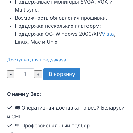
Поддерживает мониторы SVGA, VGA и
Multisync.
Возможность обновления прошивки.
Поддержка нескольких платформ:
Поддержка ОС: Windows 2000/XP/
Vista
,
Linux, Mac и Unix.
Доступно для предзаказа
Количество
В корзину
товара
Устройство
С нами у Вас:
для
совместного
🚚 Оперативная доставка по всей Беларуси
пользования
и СНГ
компьютером
💬 Профессиональный подбор
с