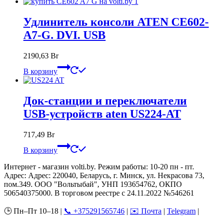
Удлинитель консоли ATEN CE602-
A7-G. DVI. USB
2190,63
Br
В корзину
Док-станции и переключатели
USB-устройств aten US224-AT
717,49
Br
В корзину
Интернет - магазин volti.by. Режим работы: 10-20 пн - пт.
Адрес: Адрес: 220040, Беларусь, г. Минск, ул. Некрасова 73,
пом.349. ООО "Вольтыбай", УНП 193654762, ОКПО
506540375000. В торговом реестре с 24.11.2022 №546261
🕒 Пн–Пт 10–18 |
📞 +375291565746
|
✉️ Почта
|
Telegram
|