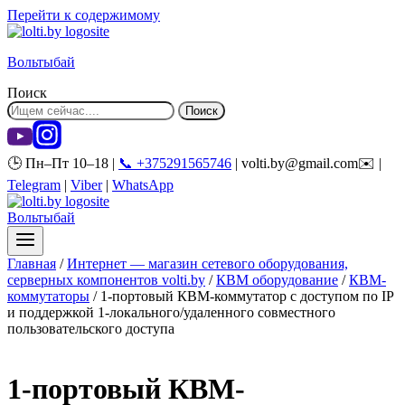
Перейти к содержимому
Вольтыбай
Поиск
Поиск
🕒 Пн–Пт 10–18 |
📞 +375291565746
| volti.by@gmail.com✉️ |
Telegram
|
Viber
|
WhatsApp
Вольтыбай
Главная
/
Интернет — магазин сетевого оборудования,
серверных компонентов volti.by
/
КВМ оборудование
/
КВМ-
коммутаторы
/
1-портовый КВМ-коммутатор с доступом по IP
и поддержкой 1-локального/удаленного совместного
пользовательского доступа
1-портовый КВМ-