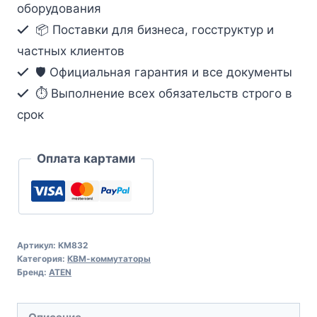
оборудования
коммутатор
📦 Поставки для бизнеса, госструктур и
по
кабелю
частных клиентов
Cat
🛡️ Официальная гарантия и все документы
5
⏱ Выполнение всех обязательств строго в
срок
Оплата картами
Артикул:
KM832
Категория:
КВМ-коммутаторы
Бренд:
ATEN
Описание