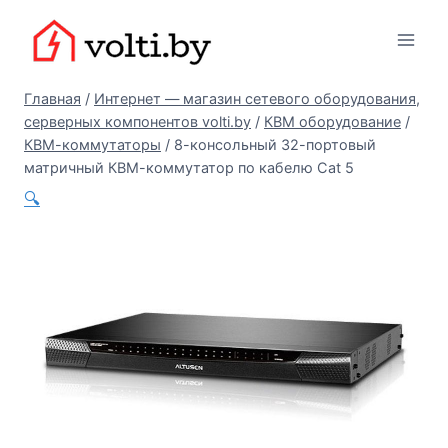
Перейти
Вольтыбай
к
содержимому
Главная
/
Интернет — магазин сетевого оборудования,
серверных компонентов volti.by
/
КВМ оборудование
/
КВМ-коммутаторы
/
8-консольный 32-портовый
матричный КВМ-коммутатор по кабелю Cat 5
🔍