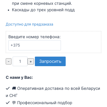
при смене корневых станций.
Каскады до трех уровней подд
Доступно для предзаказа
Введите номер телефона:
Количество
Запросить
товара
8-
С нами у Вас:
консольный
32-
🚚 Оперативная доставка по всей Беларуси
портовый
и СНГ
матричный
💬 Профессиональный подбор
КВМ-