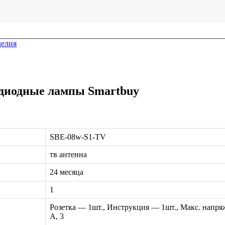
делия
одиодные лампы Smartbuy
SBE-08w-S1-TV
тв антенна
24 месяца
1
Розетка — 1шт., Инструкция — 1шт., Макс. напряже
А, 3