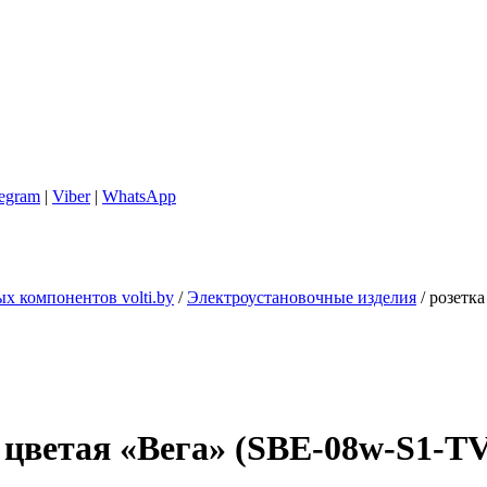
legram
|
Viber
|
WhatsApp
х компонентов volti.by
/
Электроустановочные изделия
/
розетка
 цветая «Вега» (SBE-08w-S1-T