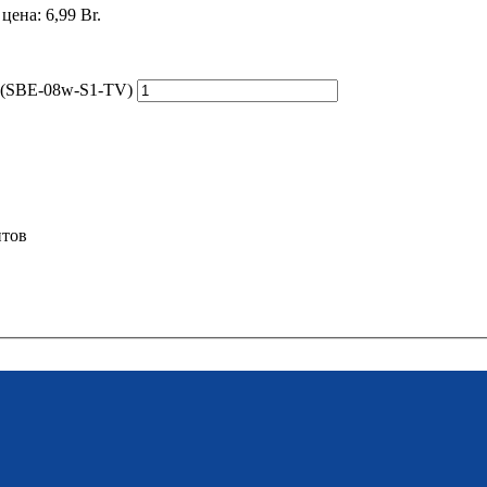
цена: 6,99 Br.
" (SBE-08w-S1-TV)
нтов