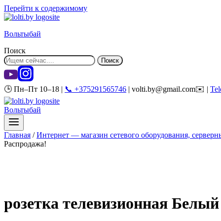
Перейти к содержимому
Вольтыбай
Поиск
Поиск
🕒 Пн–Пт 10–18 |
📞 +375291565746
| volti.by@gmail.com✉️ |
Te
Вольтыбай
Главная
/
Интернет — магазин сетевого оборудования, серверны
Распродажа!
розетка телевизионная Белый