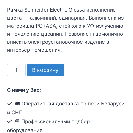
Рамка Schneider Electric Glossa исполнение
цвета — алюминий, одинарная. Выполнена из
материала PС+ASA, стойкого к УФ-излучению
и появлению царапин. Позволяет гармонично
вписать электроустановочное изделие в
интерьер помещения.
Количество
В корзину
товара
Серия
С нами у Вас:
Glossa
Однопостовая
🚚 Оперативная доставка по всей Беларуси
рамка
и СНГ
цвет
💬 Профессиональный подбор
цвет
оборудования
Алюминий