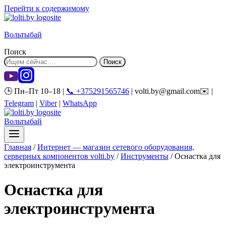
Перейти к содержимому
Вольтыбай
Поиск
Поиск
🕒 Пн–Пт 10–18 |
📞 +375291565746
| volti.by@gmail.com✉️ |
Telegram
|
Viber
|
WhatsApp
Вольтыбай
Главная
/
Интернет — магазин сетевого оборудования,
серверных компонентов volti.by
/
Инструменты
/
Оснастка для
электроинструмента
Оснастка для
электроинструмента