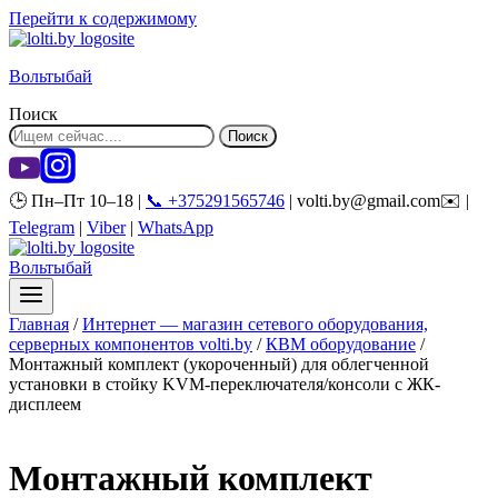
Перейти к содержимому
Вольтыбай
Поиск
Поиск
🕒 Пн–Пт 10–18 |
📞 +375291565746
| volti.by@gmail.com✉️ |
Telegram
|
Viber
|
WhatsApp
Вольтыбай
Главная
/
Интернет — магазин сетевого оборудования,
серверных компонентов volti.by
/
КВМ оборудование
/
Монтажный комплект (укороченный) для облегченной
установки в стойку KVM-переключателя/консоли с ЖК-
дисплеем
Монтажный комплект