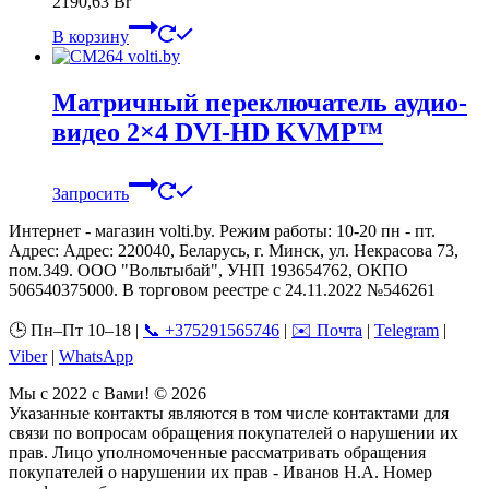
2190,63
Br
В корзину
Матричный переключатель аудио-
видео 2×4 DVI-HD KVMP™
Запросить
Интернет - магазин volti.by. Режим работы: 10-20 пн - пт.
Адрес: Адрес: 220040, Беларусь, г. Минск, ул. Некрасова 73,
пом.349. ООО "Вольтыбай", УНП 193654762, ОКПО
506540375000. В торговом реестре с 24.11.2022 №546261
🕒 Пн–Пт 10–18 |
📞 +375291565746
|
✉️ Почта
|
Telegram
|
Viber
|
WhatsApp
Мы с 2022 с Вами! © 2026
Указанные контакты являются в том числе контактами для
связи по вопросам обращения покупателей о нарушении их
прав. Лицо уполномоченные рассматривать обращения
покупателей о нарушении их прав - Иванов Н.А. Номер