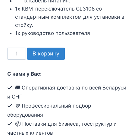
1x кабель питания.
1x КВМ-переключатель CL3108 со
стандартным комплектом для установки в
стойку.
1x руководство пользователя
Количество
В корзину
товара
KVM-
С нами у Вас:
переключатель
ATEN
🚚 Оперативная доставка по всей Беларуси
CL3108NX-
и СНГ
ATA-
💬 Профессиональный подбор
RG
оборудования
8-
📦 Поставки для бизнеса, госструктур и
портовый
укороченной
частных клиентов