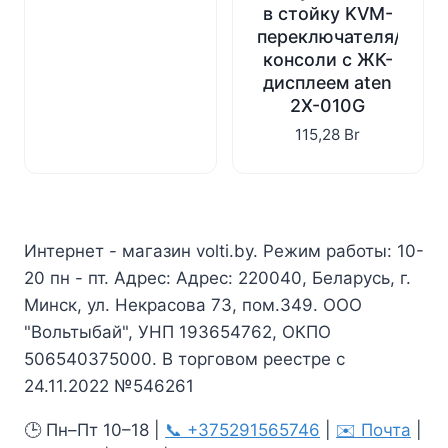
в стойку KVM-
переключателя/
консоли с ЖК-
дисплеем aten
2X-010G
115,28
Br
Интернет - магазин volti.by. Режим работы: 10-
20 пн - пт. Адрес: Адрес: 220040, Беларусь, г.
Минск, ул. Некрасова 73, пом.349. ООО
"Вольтыбай", УНП 193654762, ОКПО
506540375000. В торговом реестре с
24.11.2022 №546261
🕒 Пн–Пт 10–18 |
📞 +375291565746
|
✉️ Почта
|