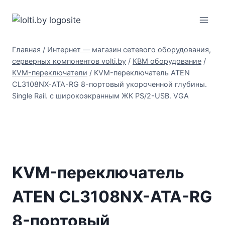
Перейти
Вольтыбай
к
содержимому
Главная
/
Интернет — магазин сетевого оборудования,
серверных компонентов volti.by
/
КВМ оборудование
/
KVM-переключатели
/
KVM-переключатель ATEN
CL3108NX-ATA-RG 8-портовый укороченной глубины.
Single Rail. с широкоэкранным ЖК PS/2-USB. VGA
KVM-переключатель
ATEN CL3108NX-ATA-RG
8-портовый