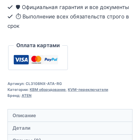
глубины.
🛡️ Официальная гарантия и все документы
Single
⏱ Выполнение всех обязательств строго в
Rail.
срок
с
широкоэкранным
Оплата картами
ЖК
PS/2-
USB.
VGA
Артикул:
CL3108NX-ATA-RG
Категории:
КВМ оборудование
,
KVM-переключатели
Бренд:
ATEN
Описание
Детали