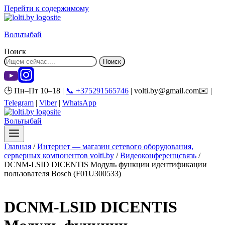
Перейти к содержимому
Вольтыбай
Поиск
Поиск
🕒 Пн–Пт 10–18 |
📞 +375291565746
| volti.by@gmail.com✉️ |
Telegram
|
Viber
|
WhatsApp
Вольтыбай
Главная
/
Интернет — магазин сетевого оборудования,
серверных компонентов volti.by
/
Видеоконференцсвязь
/
DCNM-LSID DICENTIS Модуль функции идентификации
пользователя Bosch (F01U300533)
DCNM-LSID DICENTIS