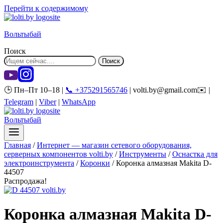
Перейти к содержимому
Вольтыбай
Поиск
Поиск
🕒 Пн–Пт 10–18 |
📞 +375291565746
| volti.by@gmail.com✉️ |
Telegram
|
Viber
|
WhatsApp
Вольтыбай
Главная
/
Интернет — магазин сетевого оборудования,
серверных компонентов volti.by
/
Инструменты
/
Оснастка для
электроинструмента
/
Коронки
/
Коронка алмазная Makita D-
44507
Распродажа!
Коронка алмазная Makita D-