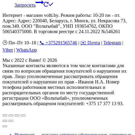
Запросить
Интернет - магазин volti.by. Режим работы: 10-20 пн - пт.
Адрес: Адрес: 220040, Беларусь, г. Минск, ул. Некрасова 73,
пом.349. ООО "Вольтыбай", УНП 193654762, ОКПО
506540375000. В торговом реестре с 24.11.2022 №546261
🕒 Пн–Пт 10–18 |
📞 +375291565746
|
✉️ Почта
|
Telegram
|
Viber
|
WhatsApp
Мы с 2022 с Вами! © 2026
Указанные контакты являются в том числе контактами для
связи по вопросам обращения покупателей о нарушении их
прав. Лицо уполномоченные рассматривать обращения
покупателей о нарушении их прав - Иванов Н.А. Номер
телефона работников местных исполнительных и
распорядительных органов по месту государственной
регистрации ООО «Вольтыбай», уполномоченных
рассматривать обращения покупателей: +375 17 377 13 93.
Интернет — магазин сетевого оборудования, серверных