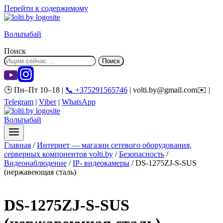
Перейти к содержимому
Вольтыбай
Поиск
Поиск
🕒 Пн–Пт 10–18 |
📞 +375291565746
| volti.by@gmail.com✉️ |
Telegram
|
Viber
|
WhatsApp
Вольтыбай
Главная
/
Интернет — магазин сетевого оборудования,
серверных компонентов volti.by
/
Безопасность
/
Видеонаблюдение
/
IP- видеокамеры
/
DS-1275ZJ-S-SUS
(нержавеющая сталь)
DS-1275ZJ-S-SUS