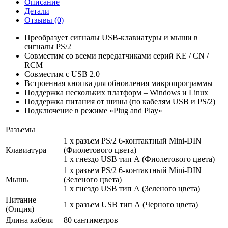
Описание
Детали
Отзывы (0)
Преобразует сигналы USB-клавиатуры и мыши в
сигналы PS/2
Совместим со всеми передатчиками серий KE / CN /
RCM
Совместим с USB 2.0
Встроенная кнопка для обновления микропрограммы
Поддержка нескольких платформ – Windows и Linux
Поддержка питания от шины (по кабелям USB и PS/2)
Подключение в режиме «Plug and Play»
Разъемы
1 x разъем PS/2 6-контактный Mini-DIN
Клавиатура
(Фиолетового цвета)
1 x гнездо USB тип А (Фиолетового цвета)
1 x разъем PS/2 6-контактный Mini-DIN
Мышь
(Зеленого цвета)
1 x гнездо USB тип А (Зеленого цвета)
Питание
1 x разъем USB тип А (Черного цвета)
(Опция)
Длина кабеля
80 сантиметров