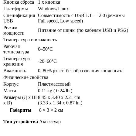
Кнопка сброса
1 x кнопка
Платформы
Windows/Linux
Спецификация
Совместимость с USB 1.1 — 2.0 (режимы
USB
Full speed, Low speed)
Режим
Питание от шины (по кабелям USB и PS/2)
мощности
Температура и влажность
Рабочая
0–50°C
температура
Температура
-20–60°C
хранения
Влажность
0–80% рт. ст. без образования конденсата
Физические свойства
Корпус
Пластмассовый
Масса
0.11 kg ( 0.24 lb )
Размеры (Д х Ш
8.45 x 3.40 x 2.21 cm
х В)
(3.33 x 1.34 x 0.87 in.)
Габариты
8 × 3 × 2 см
Тип устройства
Аксессуар