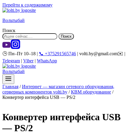
Перейти к содержимому
Вольтыбай
Поиск
Поиск
🕒 Пн–Пт 10–18 |
📞 +375291565746
| volti.by@gmail.com✉️ |
Telegram
|
Viber
|
WhatsApp
Вольтыбай
Главная
/
Интернет — магазин сетевого оборудования,
серверных компонентов volti.by
/
КВМ оборудование
/
Конвертер интерфейса USB — PS/2
Конвертер интерфейса USB
— PS/2