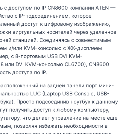
ь с доступом по IP CN8600 компании ATEN —
йство с IP-подсоединением, которое
аленный доступ к цифровому изображению,
ржки виртуальных носителей через удаленное
бочей станцией. Соединяясь с совместимым
ем и/или KVM-консолью с ЖК-дисплеем
мер, с 8-портовым USB DVI KVM-
8 или DVI KVM-консолью CL6700), CN8600
сть доступа по IP.
расположенный на задней панели порт мини-
альностью LUC (Laptop USB Console, USB-
тбука). Просто подсоединив ноутбук к данному
огут получить доступ к любому компьютеру,
татору, что делает управление на месте еще
мым, позволяя избежать необходимости в