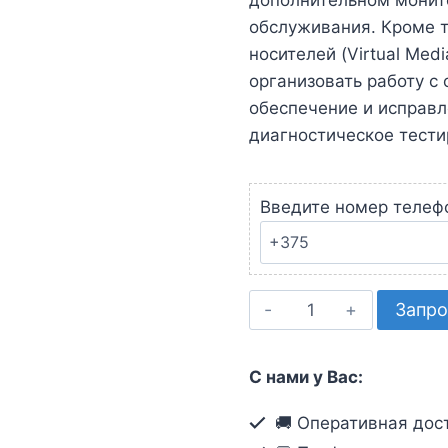
дополнительном монит
обслуживания. Кроме 
носителей (Virtual Med
организовать работу с
обеспечение и исправл
диагностическое тести
Введите номер телеф
Количество
Запро
товара
1-
С нами у Вас:
портовый,
DVI,
🚚 Оперативная дост
KVM-