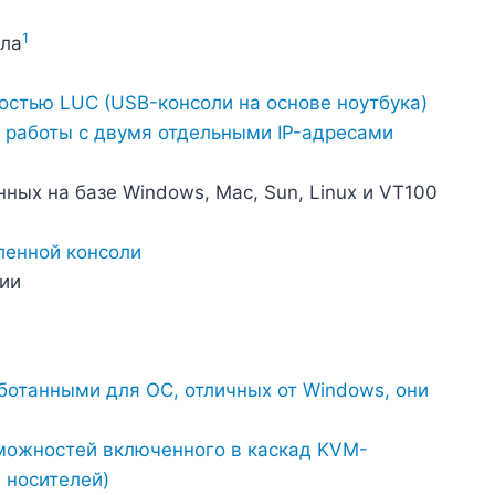
1
ала
ностью LUC (USB-консоли на основе ноутбука)
и работы с двумя отдельными IP-адресами
ых на базе Windows, Mac, Sun, Linux и VT100
ленной консоли
ии
ботанными для ОС, отличных от Windows, они
можностей включенного в каскад KVM-
 носителей)