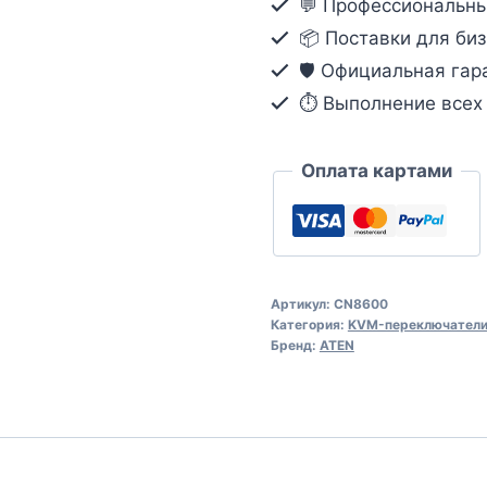
💬 Профессиональны
переключатель
📦 Поставки для биз
с
🛡️ Официальная гар
доступом
⏱ Выполнение всех о
по
IP
и
Оплата картами
поддержкой
1-
локального/
удаленного
Артикул:
CN8600
совместного
Категория:
KVM-переключател
пользовательског
Бренд:
ATEN
доступа