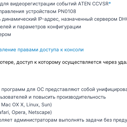
 для видеорегистрации событий ATEN CCVSR
*
правления устройством PN0108
динамический IP-адрес, назначенный сервером DHC
телей и параметров конфигурации
ером
вление правами доступа к консоли
тере, доступ к которому осуществляется через уд
и программ для ОС представляют собой унифициров
льзователей и повысить производительность
ac OX X, Linux, Sun)
afari, Opera, Netscape)
оляет администраторам выполнять задачи без пред