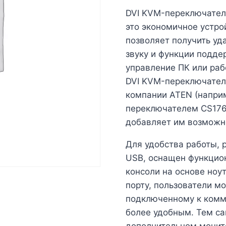
DVI KVM-переключател
это экономичное устро
позволяет получить уд
звуку и функции подде
управление ПК или ра
DVI KVM-переключател
компании ATEN (напри
переключателем CS176
добавляет им возможно
Для удобства работы, 
USB, оснащен функцион
консоли на основе ноу
порту, пользователи м
подключенному к комму
более удобным. Тем са