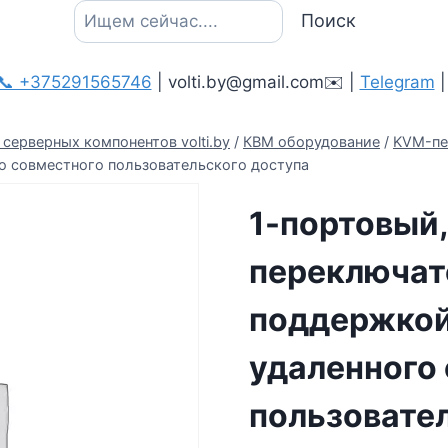
Поиск
Поиск
📞 +375291565746
| volti.by@gmail.com✉️ |
Telegram
серверных компонентов volti.by
/
КВМ оборудование
/
KVM-пе
о совместного пользовательского доступа
1-портовый,
переключате
поддержкой
удаленного
пользовате