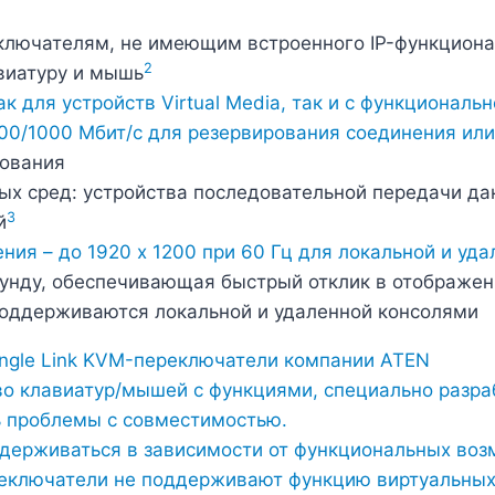
еключателям, не имеющим встроенного IP-функцион
2
виатуру и мышь
к для устройств Virtual Media, так и с функциональ
100/1000 Mбит/с для резервирования соединения ил
рования
 сред: устройства последовательной передачи данн
3
й
я – до 1920 x 1200 при 60 Гц для локальной и уда
унду, обеспечивающая быстрый отклик в отображен
поддерживаются локальной и удаленной консолями
ngle Link KVM-переключатели компании ATEN
о клавиатур/мышей с функциями, специально разра
ь проблемы с совместимостью.
держиваться в зависимости от функциональных воз
реключатели не поддерживают функцию виртуальных