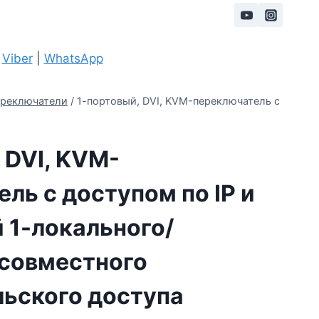
|
Viber
|
WhatsApp
реключатели
/
1-портовый, DVI, KVM-переключатель с
 DVI, KVM-
ль с доступом по IP и
 1-локального/
 совместного
льского доступа