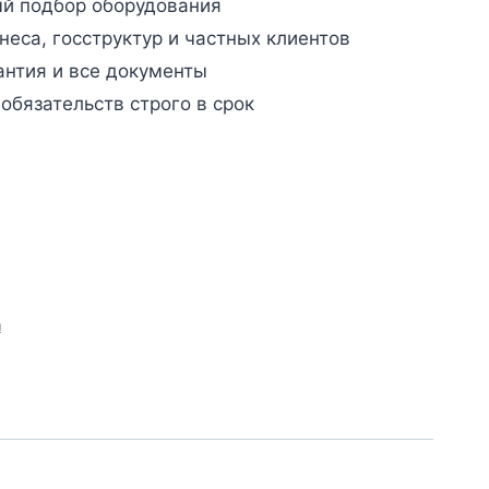
й подбор оборудования
неса, госструктур и частных клиентов
антия и все документы
бязательств строго в срок
и
о