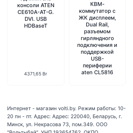
КВМ-
консоли ATEN
коммутатор с
CE610A-AT-G.
ЖК дисплеем,
DVI. USB
Dual Rail,
HDBaseT
разъемом
гирляндного
подключения и
поддержкой
USB-
периферии
aten CL5816
4371,65
Br
Интернет - магазин volti.by. Режим работы: 10-
20 пн - пт. Адрес: Адрес: 220040, Беларусь, г.
Минск, ул. Некрасова 73, пом.349. ООО
"Вольтыбай", УНП 193654762, ОКПО