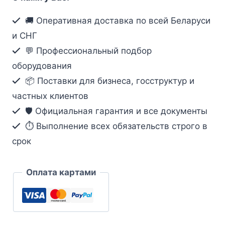
портовый
матричный
🚚 Оперативная доставка по всей Беларуси
КВМ-
и СНГ
коммутатор
💬 Профессиональный подбор
по
оборудования
кабелю
📦 Поставки для бизнеса, госструктур и
Cat
5
частных клиентов
KM32
🛡️ Официальная гарантия и все документы
⏱ Выполнение всех обязательств строго в
срок
Оплата картами