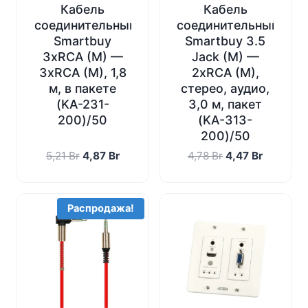
Кабель
Кабель
соединительный
соединительный
Smartbuy
Smartbuy 3.5
3xRCA (M) —
Jack (M) —
3xRCA (M), 1,8
2xRCA (M),
м, в пакете
стерео, аудио,
(KA-231-
3,0 м, пакет
200)/50
(KA-313-
200)/50
Первоначальная
Текущая
Первоначальна
Текущая
5,21
Br
4,87
Br
4,78
Br
4,47
Br
цена
цена:
цена
цена:
составляла
4,87 Br.
составляла
4,47 Br.
5,21 Br.
4,78 Br.
Распродажа!