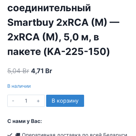
соединительный
Smartbuy 2xRCA (M) —
2xRCA (M), 5,0 м, в
пакете (KA-225-150)
Первоначальная
Текущая
5,04
Br
4,71
Br
цена
цена:
В наличии
составляла
4,71 Br.
Количество
В корзину
5,04 Br.
товара
Кабель
С нами у Вас:
соединительный
Smartbuy
🚚 Оперативная доставка по всей Беларуси