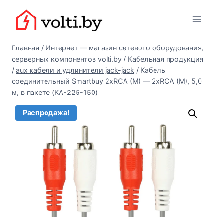
Перейти
Вольтыбай
к
содержимому
Главная
/
Интернет — магазин сетевого оборудования,
серверных компонентов volti.by
/
Кабельная продукция
/
aux кабели и удлинители jack-jack
/
Кабель
соединительный Smartbuy 2xRCA (M) — 2xRCA (M), 5,0
м, в пакете (KA-225-150)
Распродажа!