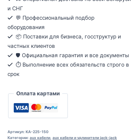
2xRCA
и СНГ
(M)
💬 Профессиональный подбор
-
оборудования
2xRCA
📦 Поставки для бизнеса, госструктур и
(M),
частных клиентов
5,0
м,
🛡️ Официальная гарантия и все документы
в
⏱ Выполнение всех обязательств строго в
пакете
срок
(KA-
225-
Оплата картами
150)
Артикул:
KA-225-150
Категории:
aux кабели
,
aux кабели и удлинители jack-jack