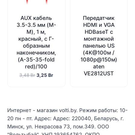
AUX кабель
Передатчик
3.5-3.5 мм (M-
HDMI и VGA
M), 1 м,
HDBaseT с
красный, с Г-
монтажной
образным
панелью US
наконечником,
(4K@100м /
(A-35-35-fold
1080p@150м)
red)/100
aten
VE2812UST
Первоначальная
Текущая
3,48
Br
3,25
Br
цена
цена:
составляла
3,25 Br.
3,48 Br.
Интернет - магазин volti.by. Режим работы: 10-
20 пн - пт. Адрес: Адрес: 220040, Беларусь, г.
Минск, ул. Некрасова 73, пом.349. ООО
"Вольтыбай", УНП 193654762, ОКПО