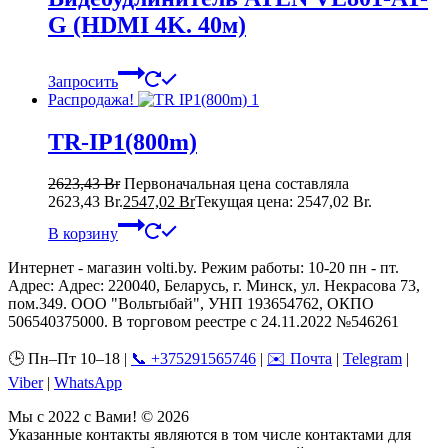
G (HDMI 4K. 40м)
Запросить
Распродажа!
TR-IP1(800m)
2623,43
Br
Первоначальная цена составляла
2623,43 Br.
2547,02
Br
Текущая цена: 2547,02 Br.
В корзину
Интернет - магазин volti.by. Режим работы: 10-20 пн - пт.
Адрес: Адрес: 220040, Беларусь, г. Минск, ул. Некрасова 73,
пом.349. ООО "Вольтыбай", УНП 193654762, ОКПО
506540375000. В торговом реестре с 24.11.2022 №546261
🕒 Пн–Пт 10–18 |
📞 +375291565746
|
✉️ Почта
|
Telegram
|
Viber
|
WhatsApp
Мы с 2022 с Вами! © 2026
Указанные контакты являются в том числе контактами для