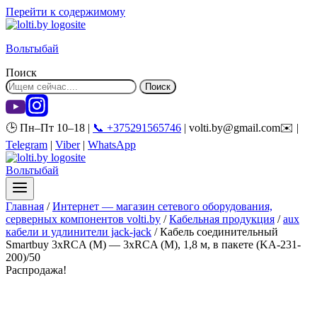
Перейти к содержимому
Вольтыбай
Поиск
Поиск
🕒 Пн–Пт 10–18 |
📞 +375291565746
| volti.by@gmail.com✉️ |
Telegram
|
Viber
|
WhatsApp
Вольтыбай
Главная
/
Интернет — магазин сетевого оборудования,
серверных компонентов volti.by
/
Кабельная продукция
/
aux
кабели и удлинители jack-jack
/
Кабель соединительный
Smartbuy 3xRCA (M) — 3xRCA (M), 1,8 м, в пакете (KA-231-
200)/50
Распродажа!