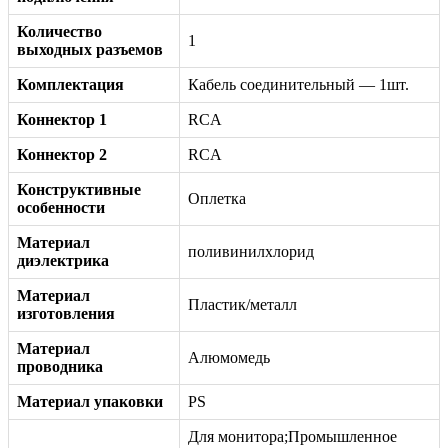
Количество
1
выходных разъемов
Комплектация
Кабель соединительный — 1шт.
Коннектор 1
RCA
Коннектор 2
RCA
Конструктивные
Оплетка
особенности
Материал
поливинилхлорид
диэлектрика
Материал
Пластик/металл
изготовления
Материал
Алюмомедь
проводника
Материал упаковки
PS
Для монитора;Промышленное