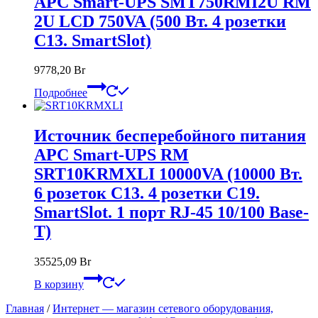
APC Smart-UPS SMT750RMI2U RM
2U LCD 750VA (500 Вт. 4 розетки
C13. SmartSlot)
9778,20
Br
Подробнее
Источник бесперебойного питания
APC Smart-UPS RM
SRT10KRMXLI 10000VA (10000 Вт.
6 розеток C13. 4 розетки C19.
SmartSlot. 1 порт RJ-45 10/100 Base-
T)
35525,09
Br
В корзину
Главная
/
Интернет — магазин сетевого оборудования,