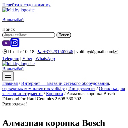
Перейти к содержимому
Вольтыбай
Поиск
Поиск
🕒 Пн–Пт 10–18 |
📞 +375291565746
| volti.by@gmail.com✉️ |
Telegram
|
Viber
|
WhatsApp
Вольтыбай
Главная
/
Интернет — магазин сетевого оборудования,
серверных компонентов volti.by
/
Инструменты
/
Оснастка для
электроинструмента
/
Коронки
/
Алмазная коронка Bosch
Diamond for Hard Ceramics 2.608.580.302
Распродажа!
Алмазная коронка Bosch