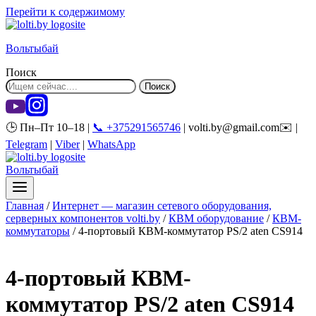
Перейти к содержимому
Вольтыбай
Поиск
Поиск
🕒 Пн–Пт 10–18 |
📞 +375291565746
| volti.by@gmail.com✉️ |
Telegram
|
Viber
|
WhatsApp
Вольтыбай
Главная
/
Интернет — магазин сетевого оборудования,
серверных компонентов volti.by
/
КВМ оборудование
/
КВМ-
коммутаторы
/
4-портовый КВМ-коммутатор PS/2 aten CS914
4-портовый КВМ-
коммутатор PS/2 aten CS914