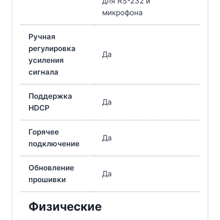
для RS-232 и
микрофона
Ручная
регулировка
Да
усиления
сигнала
Поддержка
Да
HDCP
Горячее
Да
подключение
Обновление
Да
прошивки
Физические