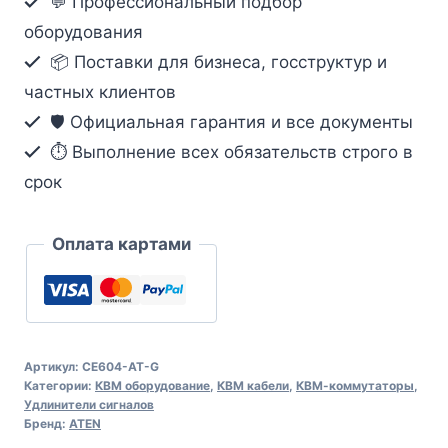
💬 Профессиональный подбор
G.
оборудования
DVI.
📦 Поставки для бизнеса, госструктур и
USB
частных клиентов
🛡️ Официальная гарантия и все документы
⏱ Выполнение всех обязательств строго в
срок
Оплата картами
Артикул:
CE604-AT-G
Категории:
КВМ оборудование
,
КВМ кабели
,
КВМ-коммутаторы
,
Удлинители сигналов
Бренд:
ATEN