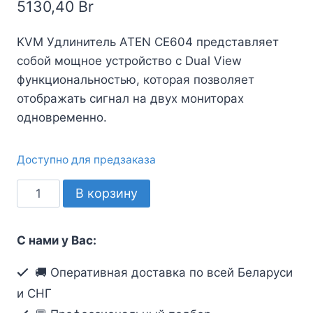
5130,40
Br
KVM Удлинитель ATEN CE604 представляет
собой мощное устройство с Dual View
функциональностью, которая позволяет
отображать сигнал на двух мониторах
одновременно.
Доступно для предзаказа
Количество
В корзину
товара
Удлинитель
С нами у Вас:
консоли
ATEN
🚚 Оперативная доставка по всей Беларуси
CE604-
и СНГ
AT-