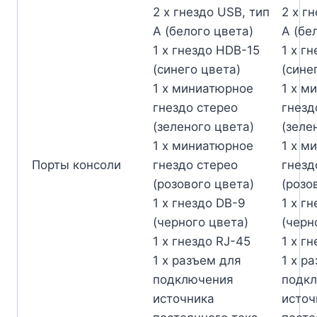
2 x гнездо USB, тип
2 x г
А (белого цвета)
А (бе
1 x гнездо HDB-15
1 x г
(синего цвета)
(сине
1 x миниатюрное
1 x м
гнездо стерео
гнезд
(зеленого цвета)
(зеле
1 x миниатюрное
1 x м
Порты консоли
гнездо стерео
гнезд
(розового цвета)
(розо
1 x гнездо DB-9
1 x г
(черного цвета)
(черн
1 x гнездо RJ-45
1 x г
1 x разъем для
1 x р
подключения
подк
источника
источ