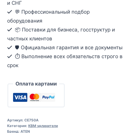
и СНГ
удлинитель
💬 Профессиональный подбор
по
оборудования
кабелю
📦 Поставки для бизнеса, госструктур и
Cat
частных клиентов
5
(1280x1024@200м)
🛡️ Официальная гарантия и все документы
⏱ Выполнение всех обязательств строго в
срок
Оплата картами
Артикул:
CE750A
Категория:
КВМ удлинители
Бренд:
ATEN