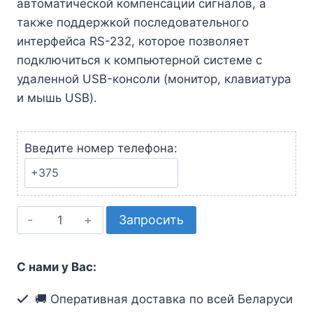
автоматической компенсации сигналов, а
также поддержкой последовательного
интерфейса RS-232, которое позволяет
подключиться к компьютерной системе с
удаленной
USB-
консоли (монитор, клавиатура
и мышь USB).
Введите номер телефона:
Количество
Запросить
товара
USB,
С нами у Вас:
VGA,
аудио,
🚚 Оперативная доставка по всей Беларуси
КВМ-