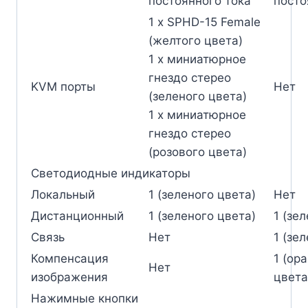
постоянного тока
посто
1 x SPHD-15 Female
(желтого цвета)
1 x миниатюрное
гнездо стерео
KVM порты
Нет
(зеленого цвета)
1 x миниатюрное
гнездо стерео
(розового цвета)
Светодиодные индикаторы
Локальный
1 (зеленого цвета)
Нет
Дистанционный
1 (зеленого цвета)
1 (зе
Связь
Нет
1 (зе
Компенсация
1 (ор
Нет
изображения
цвета
Нажимные кнопки