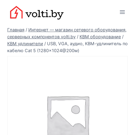
Перейти
Вольтыбай
к
содержимому
Главная
/
Интернет — магазин сетевого оборудования,
серверных компонентов volti.by
/
КВМ оборудование
/
КВМ удлинители
/
USB, VGA, аудио, КВМ-удлинитель по
кабелю Cat 5 (1280×1024@200м)