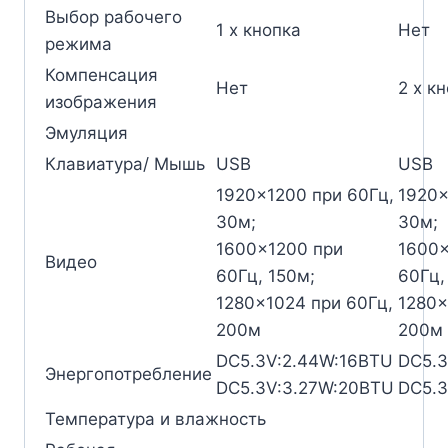
Выбор рабочего
1 x кнопка
Нет
режима
Компенсация
Нет
2 x к
изображения
Эмуляция
Клавиатура/ Мышь
USB
USB
1920×1200 при 60Гц,
1920×
30м;
30м;
1600×1200 при
1600×
Видео
60Гц, 150м;
60Гц,
1280×1024 при 60Гц,
1280×
200м
200м
DC5.3V:2.44W:16BTU
DC5.3
Энергопотребление
DC5.3V:3.27W:20BTU
DC5.3
Температура и влажность