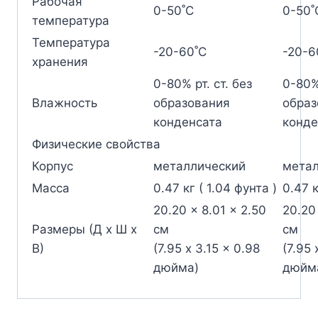
Рабочая
0-50˚C
0-50˚
температура
Температура
-20-60˚C
-20-6
хранения
0-80% рт. ст. без
0-80% 
Влажность
образования
образ
конденсата
конде
Физические свойства
Корпус
металлический
метал
Масса
0.47 кг ( 1.04 фунта )
0.47 к
20.20 x 8.01 x 2.50
20.20
Размеры (Д х Ш х
см
см
В)
(7.95 x 3.15 x 0.98
(7.95 
дюйма)
дюйм