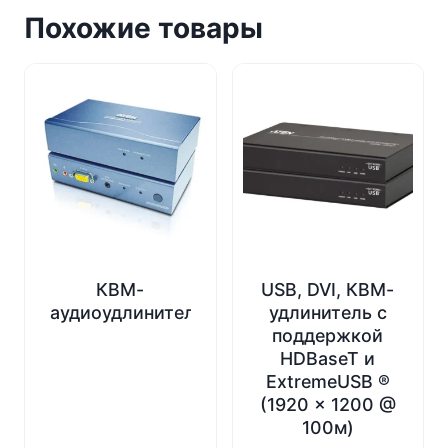
Похожие товары
КВМ-
USB, DVI, КВМ-
аудиоудлинитель
удлинитель с
поддержкой
HDBaseT и
ExtremeUSB ®
(1920 x 1200 @
100м)