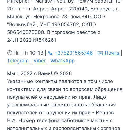
Интернет - магазин volti.by. Режим работы: 10-
20 пн - пт. Адрес: Адрес: 220040, Беларусь, г.
Минск, ул. Некрасова 73, пом.349. ООО
"Вольтыбай", УНП 193654762, ОКПО
506540375000. В торговом реестре с
24.11.2022 №546261
🕒 Пн–Пт 10–18 |
📞 +375291565746
|
✉️ Почта
|
Telegram
|
Viber
|
WhatsApp
Мы с 2022 с Вами! © 2026
Указанные контакты являются в том числе
контактами для связи по вопросам обращения
покупателей о нарушении их прав. Лицо
уполномоченные рассматривать обращения
покупателей о нарушении их прав - Иванов
Н.А. Номер телефона работников местных
исполнительных и распорядительных органов