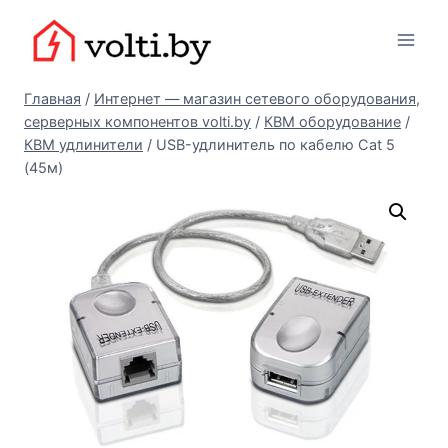
Перейти
Вольтыбай
к
содержимому
Главная
/
Интернет — магазин сетевого оборудования,
серверных компонентов volti.by
/
КВМ оборудование
/
КВМ удлинители
/
USB-удлинитель по кабелю Cat 5
(45м)