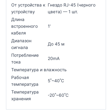
От устройства к
Гнездо RJ-45 (черного
устройству
цвета) — 1 шт.
Длина
встроенного
1′
кабеля
Диапазон
До 45 м
сигнала
Потребление
20mA
тока
Температура и влажность
Рабочая
5˚~40˚C
температура
Температура
-20˚~60˚C
хранения