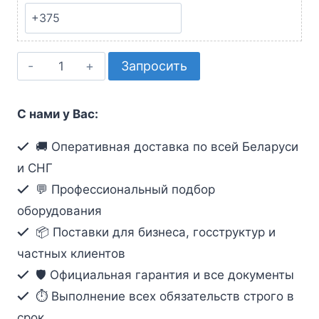
Количество
Запросить
товара
USB-
С нами у Вас:
удлинитель
по
🚚 Оперативная доставка по всей Беларуси
кабелю
и СНГ
Cat
💬 Профессиональный подбор
5
оборудования
(45м)
📦 Поставки для бизнеса, госструктур и
частных клиентов
🛡️ Официальная гарантия и все документы
⏱ Выполнение всех обязательств строго в
срок