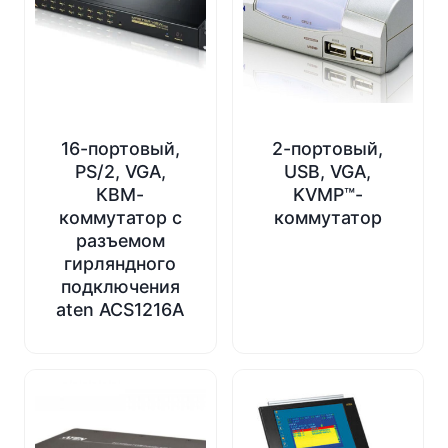
16-портовый,
2-портовый,
PS/2, VGA,
USB, VGA,
КВМ-
KVMP™-
коммутатор с
коммутатор
разъемом
гирляндного
подключения
aten ACS1216A