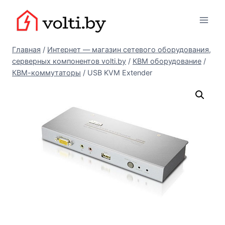
Перейти
Вольтыбай
к
содержимому
Главная
/
Интернет — магазин сетевого оборудования,
серверных компонентов volti.by
/
КВМ оборудование
/
КВМ-коммутаторы
/
USB KVM Extender