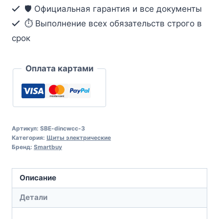
3
🛡️ Официальная гарантия и все документы
полюс
⏱ Выполнение всех обязательств строго в
0,08-
срок
4
мм2
Оплата картами
(SBE-
dincwcc-
3)
Артикул:
SBE-dincwcc-3
Категория:
Щиты электрические
Бренд:
Smartbuy
Описание
Детали