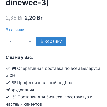
dincwcc-3)
Первоначальная
Текущая
2,35
Br
2,20
Br
цена
цена:
В наличии
составляла
2,20 Br.
Количество
В корзину
2,35 Br.
товара
Строительно-
С нами у Вас:
монтажная
клемма
🚚 Оперативная доставка по всей Беларуси
с
и СНГ
рычажками
💬 Профессиональный подбор
на
оборудования
DIN-
📦 Поставки для бизнеса, госструктур и
рейку
частных клиентов
проходная