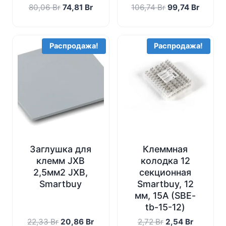
Первоначальная
Текущая
Первоначальн
Текущ
80,06
Br
74,81
Br
106,74
Br
99,74
Br
цена
цена:
цена
цена:
составляла
74,81 Br.
составляла
99,74 B
80,06 Br.
106,74 Br.
Распродажа!
Распродажа!
Заглушка для
Клеммная
клемм JXB
колодка 12
2,5мм2 JXB,
секционная
Smartbuy
Smartbuy, 12
мм, 15А (SBE-
tb-15-12)
Первоначальная
Текущая
Первоначальна
Текущая
22,33
Br
20,86
Br
2,72
Br
2,54
Br