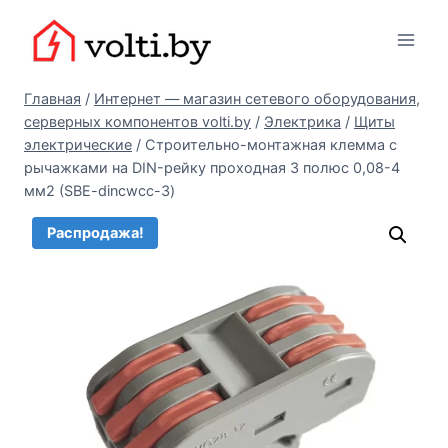
Перейти
Вольтыбай
к
содержимому
Главная
/
Интернет — магазин сетевого оборудования,
серверных компонентов volti.by
/
Электрика
/
Щиты
электрические
/
Строительно-монтажная клемма с
рычажками на DIN-рейку проходная 3 полюс 0,08-4
мм2 (SBE-dincwcc-3)
Распродажа!