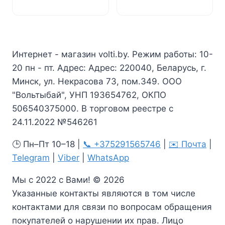
цена
цена:
цена
цена:
составляла
20,86 Br.
составляла
2,54 Br.
22,33 Br.
2,72 Br.
Интернет - магазин volti.by. Режим работы: 10-
20 пн - пт. Адрес: Адрес: 220040, Беларусь, г.
Минск, ул. Некрасова 73, пом.349. ООО
"Вольтыбай", УНП 193654762, ОКПО
506540375000. В торговом реестре с
24.11.2022 №546261
🕒 Пн–Пт 10–18 |
📞 +375291565746
|
✉️ Почта
|
Telegram
|
Viber
|
WhatsApp
Мы с 2022 с Вами! © 2026
Указанные контакты являются в том числе
контактами для связи по вопросам обращения
покупателей о нарушении их прав. Лицо