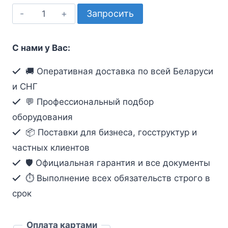
Количество
Запросить
товара
Сборка
С нами у Вас:
кабельная
4
🚚 Оперативная доставка по всей Беларуси
волокна,
и СНГ
SC/UPC-
💬 Профессиональный подбор
ODC/Socket
оборудования
50/125мкм,
📦 Поставки для бизнеса, госструктур и
вывод
частных клиентов
0.3м,
буфер
🛡️ Официальная гарантия и все документы
3мм
⏱ Выполнение всех обязательств строго в
5м
срок
Оплата картами