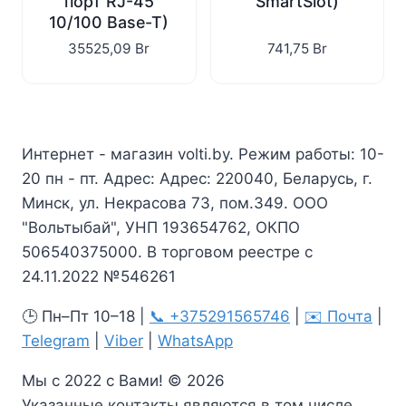
порт RJ-45
SmartSlot)
10/100 Base-T)
35525,09
Br
741,75
Br
Интернет - магазин volti.by. Режим работы: 10-
20 пн - пт. Адрес: Адрес: 220040, Беларусь, г.
Минск, ул. Некрасова 73, пом.349. ООО
"Вольтыбай", УНП 193654762, ОКПО
506540375000. В торговом реестре с
24.11.2022 №546261
🕒 Пн–Пт 10–18 |
📞 +375291565746
|
✉️ Почта
|
Telegram
|
Viber
|
WhatsApp
Мы с 2022 с Вами! © 2026
Указанные контакты являются в том числе