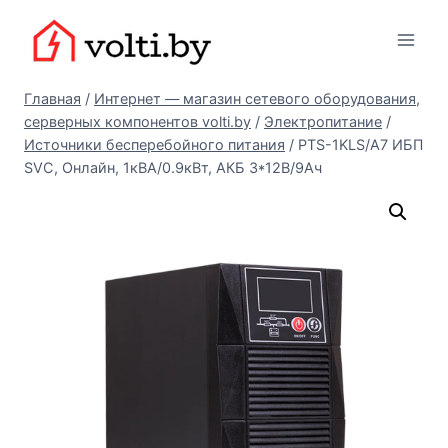
Перейти
Вольтыбай
к
содержимому
Главная
/
Интернет — магазин сетевого оборудования,
серверных компонентов volti.by
/
Электропитание
/
Источники бесперебойного питания
/
PTS-1KLS/A7 ИБП
SVC, Онлайн, 1кВА/0.9кВт, АКБ 3*12В/9Ач