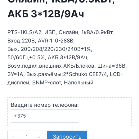
АКБ 3*12В/9Ач
PTS-1KLS/A2, ИБП, Онлайн, 1кВА/0.9кВт,
Вход:220В, AVR:110-288В,
Вых.:200/208/220/230/240В±1%,
50/60Гц±0.5%, АКБ 3*12В/9Ач,
Возм.подкл.внешних АКБ/Блоков, Шина=36В,
ЗУ=1А, Вых.разъёмы:2*Schuko CEE7/4, LCD-
дисплей, SNMP-слот, Напольный
Введите номер телефона:
Количество
Запросить