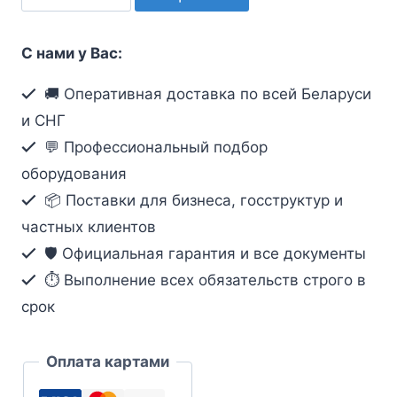
товара
PTS-
С нами у Вас:
1KLS/A7
ИБП
🚚 Оперативная доставка по всей Беларуси
SVC,
и СНГ
Онлайн,
💬 Профессиональный подбор
1кВА/0.9кВт,
оборудования
АКБ
📦 Поставки для бизнеса, госструктур и
3*12В/9Ач
частных клиентов
🛡️ Официальная гарантия и все документы
⏱ Выполнение всех обязательств строго в
срок
Оплата картами