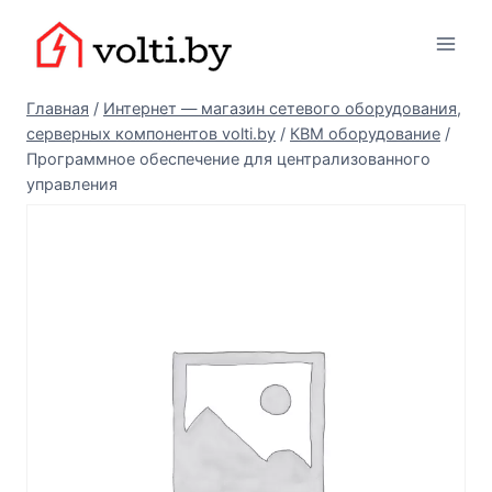
Перейти
Вольтыбай
к
содержимому
Главная
/
Интернет — магазин сетевого оборудования,
серверных компонентов volti.by
/
КВМ оборудование
/
Программное обеспечение для централизованного
управления