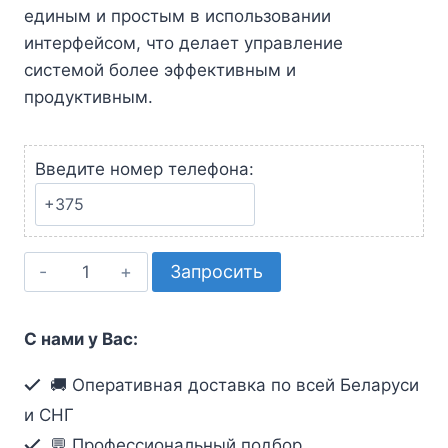
единым и простым в использовании
интерфейсом, что делает управление
системой более эффективным и
продуктивным.
Введите номер телефона:
Количество
Запросить
товара
Программное
С нами у Вас:
обеспечение
для
🚚 Оперативная доставка по всей Беларуси
централизованного
и СНГ
управления
💬 Профессиональный подбор