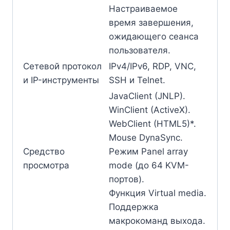
Настраиваемое
время завершения,
ожидающего сеанса
пользователя.
Сетевой протокол
IPv4/IPv6, RDP, VNC,
и IP-инструменты
SSH и Telnet.
JavaClient (JNLP).
WinClient (ActiveX).
WebClient (HTML5)*.
Mouse DynaSync.
Средство
Режим Panel array
просмотра
mode (до 64 KVM-
портов).
Функция Virtual media.
Поддержка
макрокоманд выхода.