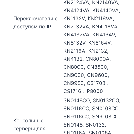
KN2124VA, KN2140VA,
KN4124VA, KN4140VA,
Переключатели с
KN1132V, KN2116VA,
доступом по IP
KN2132VA, KN4116VA,
KN4132VA, KN4164V,
KN8132V, KN8164V,
KN2116A, KN2132,
KN4132, CN8000A,
CN8000, CN8600,
CN9000, CN9600,
CN9950, CS1708i,
CS1716i, IP8000
SN0148CO, SN0132CO,
SN0116CO, SN0108CO,
SN9116CO, SN9108CO,
Консольные
SN0148, SN0132,
серверы для
SN0116A, SN0108A,