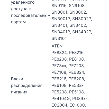
удаленного
SN9116, SN9108,
доступа к
SN3001, SN3002,
последовательным
SN3001P, SN3002P,
портам
SN3401, SN3402,
SN3401P, SN3402P,
SN3101
ATEN:
PE8324, PE8216,
PE8208, PE8108,
PE73xx, PE7208,
PE7108, PE6324,
Блоки
PE6216, PE6208,
распределения
PE6108, PE53xx,
питания
PE5208, PE5108,
PE4104G, PG89xx,
EC2004, EC1000.