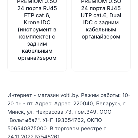
PREMIUM 0.5U
PREMIUM 0.5U
24 порта RJ45
24 порта RJ45
FTP cat.6,
UTP cat.6, Dual
Krone IDC
IDC с задним
(инструмент в
кабельным
комплекте) с
органайзером
задним
кабельным
органайзером
Интернет - магазин volti.by. Режим работы: 10-
20 пн - пт. Адрес: Адрес: 220040, Беларусь, г.
Минск, ул. Некрасова 73, пом.349. ООО
"Вольтыбай", УНП 193654762, ОКПО
506540375000. В торговом реестре с
24.11.2022 №546261