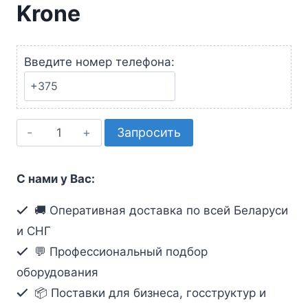
Krone
Введите номер телефона:
Количество
Запросить
товара
Плинт
С нами у Вас:
LSA-
pluse
🚚 Оперативная доставка по всей Беларуси
10
и СНГ
pairs
💬 Профессиональный подбор
Krone
оборудования
📦 Поставки для бизнеса, госструктур и