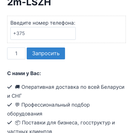
2m-LSZH
Введите номер телефона:
Количество
Запросить
товара
Патч
С нами у Вас:
корд
OPL-
🚚 Оперативная доставка по всей Беларуси
RJ45-
и СНГ
Cat.6A-
💬 Профессиональный подбор
F/UTP-
оборудования
AWG24-
📦 Поставки для бизнеса, госструктур и
2m-
LSZH
частных клиентов