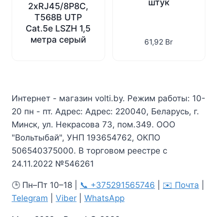
штук
2xRJ45/8P8C,
T568B UTP
Cat.5e LSZH 1,5
метра серый
61,92
Br
Интернет - магазин volti.by. Режим работы: 10-
20 пн - пт. Адрес: Адрес: 220040, Беларусь, г.
Минск, ул. Некрасова 73, пом.349. ООО
"Вольтыбай", УНП 193654762, ОКПО
506540375000. В торговом реестре с
24.11.2022 №546261
🕒 Пн–Пт 10–18 |
📞 +375291565746
|
✉️ Почта
|
Telegram
|
Viber
|
WhatsApp