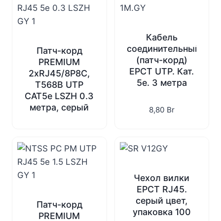
Кабель
соединительный
Патч-корд
(патч-корд)
PREMIUM
EPCT UTP. Кат.
2xRJ45/8P8C,
5e. 3 метра
T568B UTP
CAT5e LSZH 0.3
метра, серый
8,80
Br
Чехол вилки
EPCT RJ45.
серый цвет,
Патч-корд
упаковка 100
PREMIUM