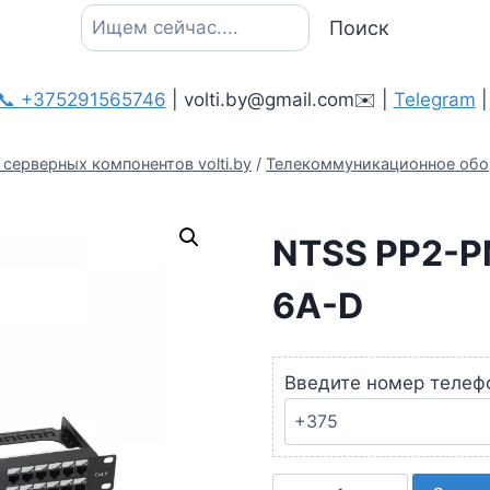
Поиск
Поиск
📞 +375291565746
| volti.by@gmail.com✉️ |
Telegram
серверных компонентов volti.by
/
Телекоммуникационное обо
NTSS PP2-P
6A-D
Введите номер телеф
Количество