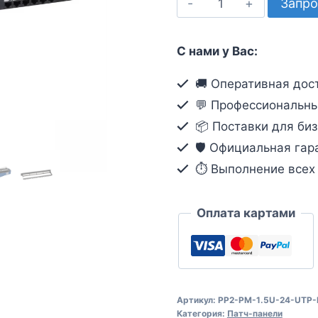
Запро
товара
NTSS
С нами у Вас:
PP2-
PM-
🚚 Оперативная дост
1.5U-
💬 Профессиональны
24-
📦 Поставки для биз
UTP-
🛡️ Официальная гар
RJ45-
⏱ Выполнение всех о
6A-
D
Оплата картами
Артикул:
PP2-PM-1.5U-24-UTP-
Категория:
Патч-панели