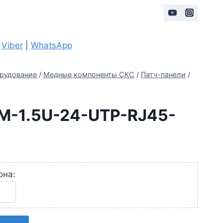
|
Viber
|
WhatsApp
рудование
/
Медные компоненты СКС
/
Патч-панели
/
M-1.5U-24-UTP-RJ45-
она: