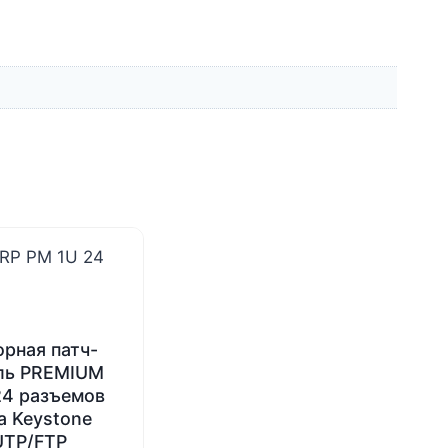
рная патч-
ль PREMIUM
24 разъемов
а Keystone
UTP/FTP