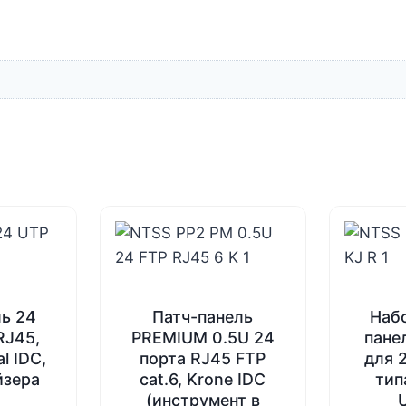
ль 24
Патч-панель
Набо
RJ45,
PREMIUM 0.5U 24
пане
al IDC,
порта RJ45 FTP
для 
йзера
cat.6, Krone IDC
тип
(инструмент в