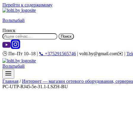
Перейти к содержимому
Вольтыбай
Поиск
Поиск
🕒 Пн–Пт 10–18 |
📞 +375291565746
| volti.by@gmail.com✉️ |
Te
Вольтыбай
Главная
/
Интернет — магазин сетевого оборудования, серверны
PC-UTP-RJ45-5e-31.1-LSZH-BU