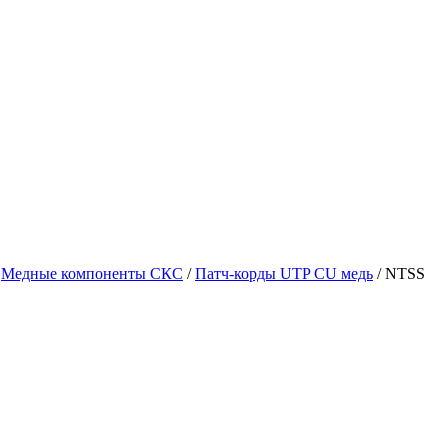
Медные компоненты СКС
/
Патч-корды UTP CU медь
/
NTSS