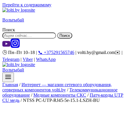
Перейти к содержимому
Вольтыбай
Поиск
Поиск
🕒 Пн–Пт 10–18 |
📞 +375291565746
| volti.by@gmail.com✉️ |
Telegram
|
Viber
|
WhatsApp
Вольтыбай
Главная
/
Интернет — магазин сетевого оборудования,
серверных компонентов volti.by
/
Телекоммуникационное
оборудование
/
Медные компоненты СКС
/
Патч-корды UTP
CU медь
/
NTSS PC-UTP-RJ45-5e-15.1-LSZH-BU