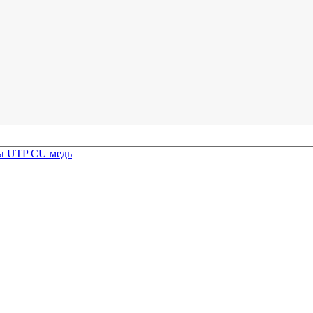
ы UTP CU медь