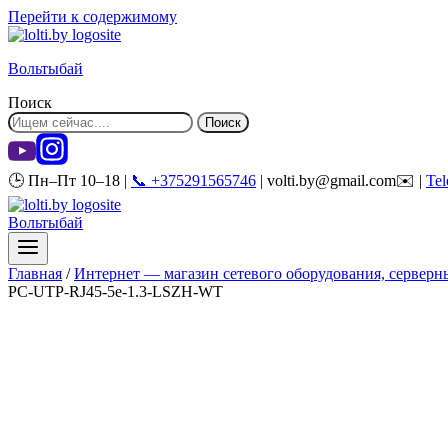
Перейти к содержимому
Вольтыбай
Поиск
Поиск
🕒 Пн–Пт 10–18 |
📞 +375291565746
| volti.by@gmail.com✉️ |
Te
Вольтыбай
Главная
/
Интернет — магазин сетевого оборудования, серверны
PC-UTP-RJ45-5e-1.3-LSZH-WT