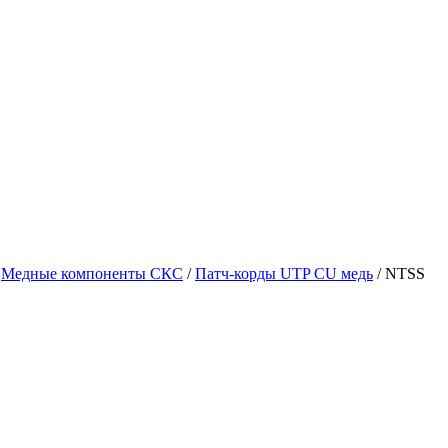
Медные компоненты СКС
/
Патч-корды UTP CU медь
/
NTSS