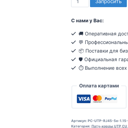
Запросить
товара
NTSS
С нами у Вас:
PC-
UTP-
🚚 Оперативная дост
RJ45-
💬 Профессиональны
5e-
📦 Поставки для биз
1.15-
🛡️ Официальная гар
LSZH-
⏱ Выполнение всех о
GY
Оплата картами
Артикул:
PC-UTP-RJ45-5e-1.15
Категория:
Патч-корды UTP CU