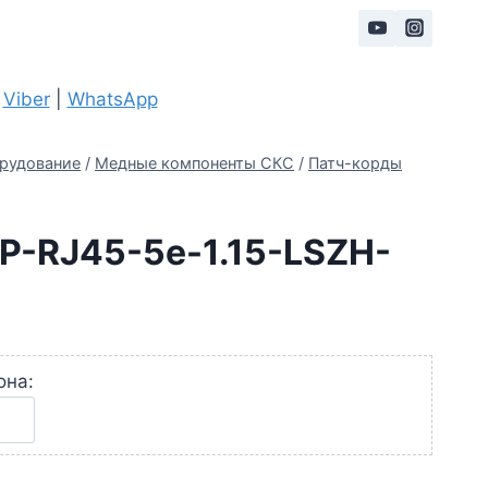
|
Viber
|
WhatsApp
рудование
/
Медные компоненты СКС
/
Патч-корды
P-RJ45-5e-1.15-LSZH-
она: