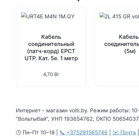
Кабель
Кабель
соединительный
соединитель
(патч-корд) EPCT
(5м)
UTP. Кат. 5e. 1 метр
4,70
Br
Интернет - магазин volti.by. Режим работы: 10
"Вольтыбай", УНП 193654762, ОКПО 506540375
🕒 Пн–Пт 10–18 |
📞 +375291565746
|
✉️ Почта