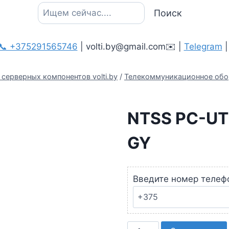
Поиск
Поиск
📞 +375291565746
| volti.by@gmail.com✉️ |
Telegram
серверных компонентов volti.by
/
Телекоммуникационное обо
NTSS PC-UT
GY
Введите номер телеф
Количество