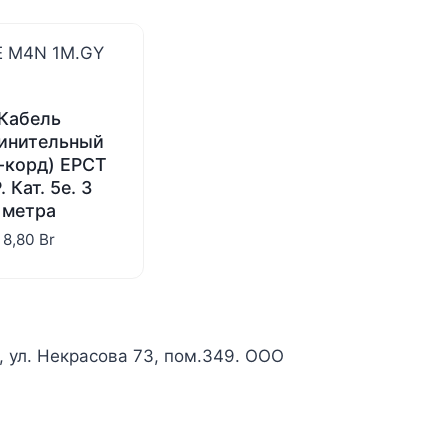
Кабель
инительный
ч-корд) EPCT
 Кат. 5e. 3
метра
8,80
Br
к, ул. Некрасова 73, пом.349. ООО