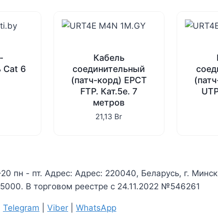
-
Кабель
 Cat 6
соединительный
соед
(патч-корд) EPCT
(пат
FTP. Кат.5е. 7
UTP.
метров
21,13
Br
-20 пн - пт. Адрес: Адрес: 220040, Беларусь, г. Минс
000. В торговом реестре с 24.11.2022 №546261
|
Telegram
|
Viber
|
WhatsApp