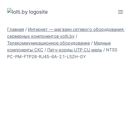
Перейти
Вольтыбай
к
содержимому
Главная
/
Интернет — магазин сетевого оборудования,
серверных компонентов volti.by
/
Телекоммуникационное оборудование
/
Медные
компоненты СКС
/
Патч-корды UTP CU медь
/
NTSS
PC-PM-FTP28-RJ45-6A-2.1-LSZH-GY