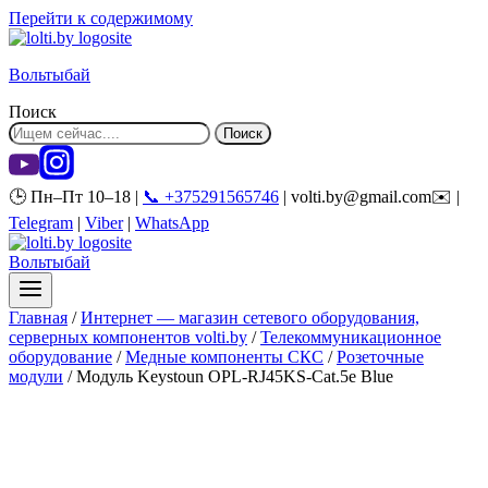
Перейти к содержимому
Вольтыбай
Поиск
Поиск
🕒 Пн–Пт 10–18 |
📞 +375291565746
| volti.by@gmail.com✉️ |
Telegram
|
Viber
|
WhatsApp
Вольтыбай
Главная
/
Интернет — магазин сетевого оборудования,
серверных компонентов volti.by
/
Телекоммуникационное
оборудование
/
Медные компоненты СКС
/
Розеточные
модули
/
Модуль Keystoun OPL-RJ45KS-Cat.5e Blue