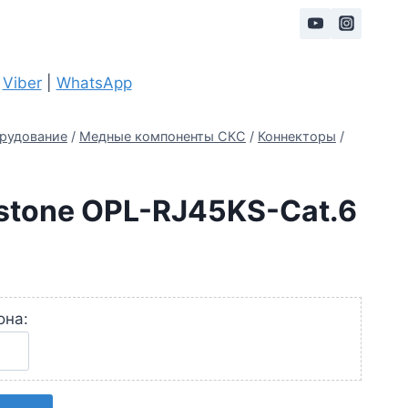
|
Viber
|
WhatsApp
рудование
/
Медные компоненты СКС
/
Коннекторы
/
stone OPL-RJ45KS-Cat.6
она: