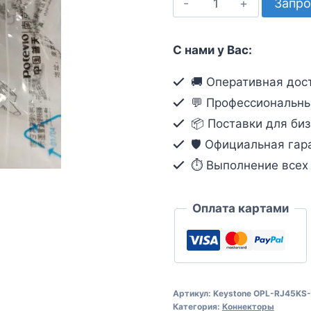
Запро
товара
Модуль
С нами у Вас:
Keystone
OPL-
🚚 Оперативная дост
RJ45KS-
💬 Профессиональны
Cat.6
📦 Поставки для биз
№1
🛡️ Официальная гар
⏱ Выполнение всех о
Оплата картами
Артикул:
Keystone OPL-RJ45KS-
Категория:
Коннекторы