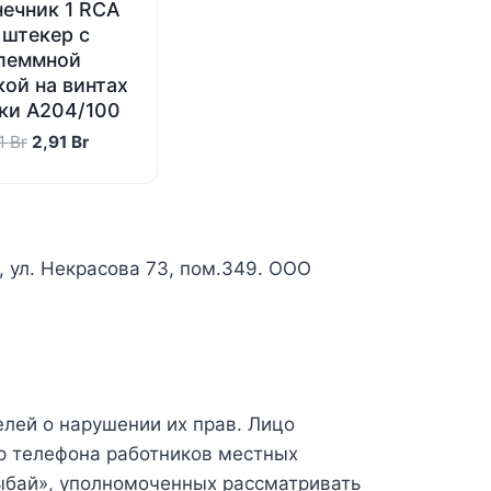
ечник 1 RCA
 штекер с
леммной
кой на винтах
ки A204/100
Первоначальная
Текущая
11
Br
2,91
Br
цена
цена:
составляла
2,91 Br.
3,11 Br.
к, ул. Некрасова 73, пом.349. ООО
лей о нарушении их прав. Лицо
р телефона работников местных
ыбай», уполномоченных рассматривать