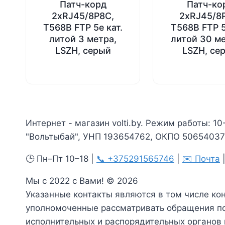
Патч-корд
Патч-ко
2хRJ45/8P8C,
2хRJ45/8
T568B FTP 5e кат.
T568B FTP 5
литой 3 метра,
литой 30 м
LSZH, серый
LSZH, се
Интернет - магазин volti.by. Режим работы: 10
"Вольтыбай", УНП 193654762, ОКПО 506540375
🕒 Пн–Пт 10–18 |
📞 +375291565746
|
✉️ Почта
Мы с 2022 с Вами! © 2026
Указанные контакты являются в том числе ко
уполномоченные рассматривать обращения по
исполнительных и распорядительных органов