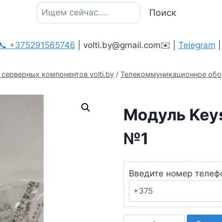
Поиск
Поиск
📞 +375291565746
| volti.by@gmail.com✉️ |
Telegram
серверных компонентов volti.by
/
Телекоммуникационное обо
Модуль Key
№1
Введите номер телеф
Количество