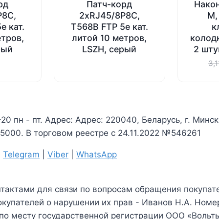
рд
Патч-корд
Након
P8C,
2хRJ45/8P8C,
M,
e кат.
T568B FTP 5e кат.
к
етров,
литой 10 метров,
колод
рый
LSZH, серый
2 шту
3,
-20 пн - пт. Адрес: Адрес: 220040, Беларусь, г. Минс
000. В торговом реестре с 24.11.2022 №546261
|
Telegram
|
Viber
|
WhatsApp
нтактами для связи по вопросам обращения покупате
купателей о нарушении их прав - Иванов Н.А. Номе
 по месту государственной регистрации ООО «Вольт