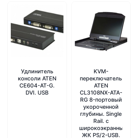
Удлинитель
KVM-
консоли ATEN
переключатель
CE604-AT-G.
ATEN
DVI. USB
CL3108NX-ATA-
RG 8-портовый
укороченной
глубины. Single
Rail. с
широкоэкранным
ЖК PS/2-USB.