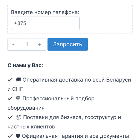
Введите номер телефона:
Количество
Запросить
товара
Mini
С нами у Вас:
Tower
-
🚚 Оперативная доставка по всей Беларуси
PS/2
и СНГ
KVM
💬 Профессиональный подбор
Switch
оборудования
📦 Поставки для бизнеса, госструктур и
частных клиентов
🛡️ Официальная гарантия и все документы