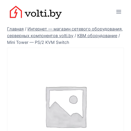
Перейти
Вольтыбай
к
содержимому
Главная
/
Интернет — магазин сетевого оборудования,
серверных компонентов volti.by
/
КВМ оборудование
/
Mini Tower — PS/2 KVM Switch