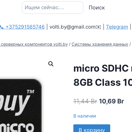
Поиск
Поиск
📞 +375291565746
| volti.by@gmail.com✉️ |
Telegram
серверных компонентов volti.by
/
Системы хранения данных
/
micro SDHC 
8GB Сlass 1
Первонача
Те
11,44
Br
10,69
Br
цена
це
В наличии
составлял
10
Количество
В корзину
11,44 Br.