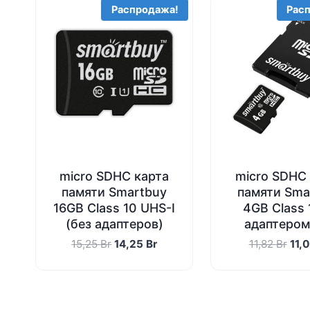
Распродажа!
Рас
micro SDHC карта
micro SDHC
памяти Smartbuy
памяти Sma
16GB Сlass 10 UHS-I
4GB Class 
(без адаптеров)
адаптером
Первоначальная
Текущая
Пер
15,25
Br
14,25
Br
11,82
Br
11,
цена
цена:
цен
составляла
14,25 Br.
сос
15,25 Br.
11,8