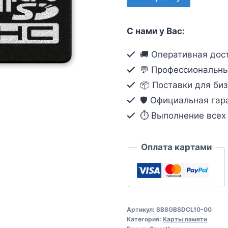
товара
micro
С нами у Вас:
SDHC
карта
🚚 Оперативная дост
памяти
💬 Профессиональны
Smartbuy
📦 Поставки для биз
8GB
🛡️ Официальная гар
Сlass
⏱ Выполнение всех о
10
(без
адаптеров)
Оплата картами
Артикул:
SB8GBSDCL10-00
Категория:
Карты памяти