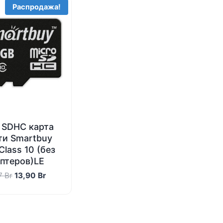
Распродажа!
 SDHC карта
ти Smartbuy
Сlass 10 (без
птеров)LE
Первоначальная
Текущая
87
Br
13,90
Br
цена
цена:
составляла
13,90 Br.
14,87 Br.