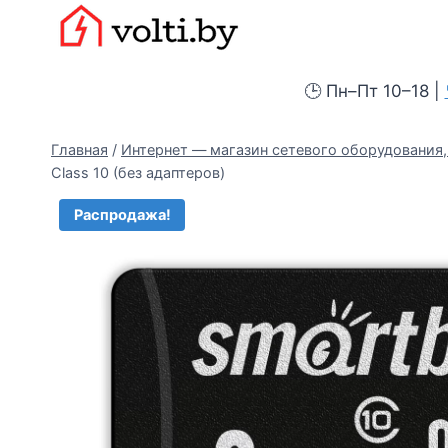
Перейти
Вольтыбай
к
содержимому
🕒 Пн–Пт 10–18 |
Главная
/
Интернет — магазин сетевого оборудования, 
Сlass 10 (без адаптеров)
Распродажа!