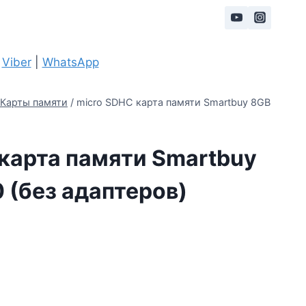
|
Viber
|
WhatsApp
Карты памяти
/
micro SDHC карта памяти Smartbuy 8GB
карта памяти Smartbuy
0 (без адаптеров)
льная
кущая
на:
а
,69 Br.