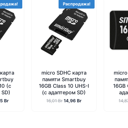
продажа!
Распродажа!
 карта
micro SDHC карта
micro
rtbuy
памяти Smartbuy
памя
10 (с
16GB Сlass 10 UHS-I
16GB 
 SD)
(с адаптером SD)
ада
воначальная
Текущая
Первоначальная
Текущая
05
Br
16,01
Br
14,96
Br
14,
а
цена:
цена
цена:
тавляла
11,05 Br.
составляла
14,96 Br.
2 Br.
16,01 Br.