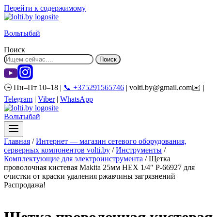
Перейти к содержимому
Вольтыбай
Поиск
Поиск
🕒 Пн–Пт 10–18 |
📞 +375291565746
| volti.by@gmail.com✉️ |
Telegram
|
Viber
|
WhatsApp
Вольтыбай
Главная
/
Интернет — магазин сетевого оборудования,
серверных компонентов volti.by
/
Инструменты
/
Комплектующие для электроинструмента
/
Щетка
проволочная кистевая Makita 25мм HEX 1/4″ P-66927 для
очистки от краски удаления ржавчины загрязнений
Распродажа!