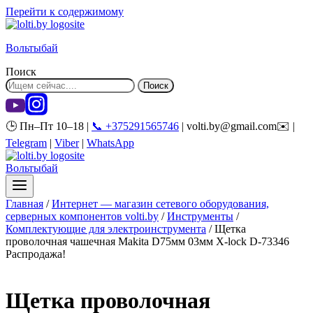
Перейти к содержимому
Вольтыбай
Поиск
Поиск
🕒 Пн–Пт 10–18 |
📞 +375291565746
| volti.by@gmail.com✉️ |
Telegram
|
Viber
|
WhatsApp
Вольтыбай
Главная
/
Интернет — магазин сетевого оборудования,
серверных компонентов volti.by
/
Инструменты
/
Комплектующие для электроинструмента
/
Щетка
проволочная чашечная Makita D75мм 03мм X-lock D-73346
Распродажа!
Щетка проволочная