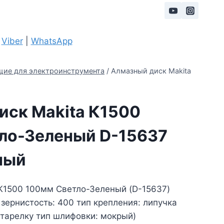
|
Viber
|
WhatsApp
ие для электроинструмента
/
Алмазный диск Makita
иск Makita К1500
ло-Зеленый D-15637
ный
К1500 100мм Cветло-Зеленый (D-15637)
зернистость: 400 тип крепления: липучка
 тарелку тип шлифовки: мокрый)