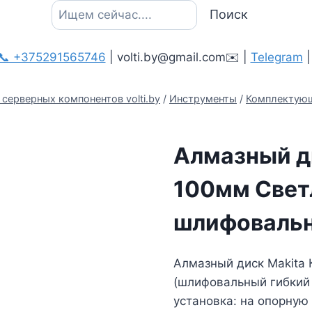
Поиск
Поиск
📞 +375291565746
| volti.by@gmail.com✉️ |
Telegram
серверных компонентов volti.by
/
Инструменты
/
Комплектующ
Алмазный д
100мм Cвет
шлифоваль
Алмазный диск Makita 
(шлифовальный гибкий 
установка: на опорную