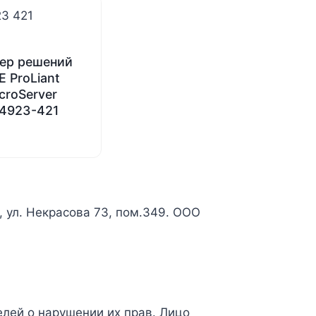
ер решений
E ProLiant
croServer
4923-421
к, ул. Некрасова 73, пом.349. ООО
лей о нарушении их прав. Лицо