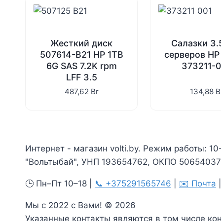
Жесткий диск
Cалазки 3.
507614-B21 HP 1TB
серверов HP
6G SAS 7.2K rpm
373211-
LFF 3.5
487,62
Br
134,88
B
Интернет - магазин volti.by. Режим работы: 10
"Вольтыбай", УНП 193654762, ОКПО 506540375
🕒 Пн–Пт 10–18 |
📞 +375291565746
|
✉️ Почта
Мы с 2022 с Вами! © 2026
Указанные контакты являются в том числе ко