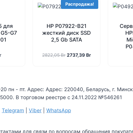
Распродажа!
5 для
HP P07922-B21
Серв
 G5-G7
жесткий диск SSD
HP
001
2,5 Gb SATA
Mi
P0
Первоначальная
Текущая
r
2822,05
Br
2737,39
Br
цена
цена:
составляла
2737,39 Br.
2822,05 Br.
-20 пн - пт. Адрес: Адрес: 220040, Беларусь, г. Минс
000. В торговом реестре с 24.11.2022 №546261
|
Telegram
|
Viber
|
WhatsApp
нтактами для связи по вопросам обращения покупате