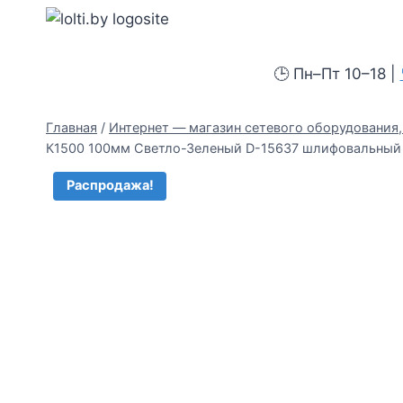
Перейти
Вольтыбай
к
содержимому
🕒 Пн–Пт 10–18 |
Главная
/
Интернет — магазин сетевого оборудования, 
К1500 100мм Cветло-Зеленый D-15637 шлифовальный
Распродажа!