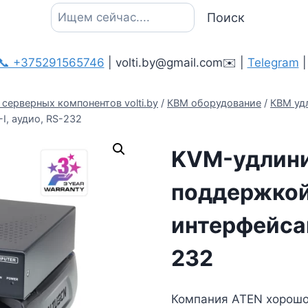
Поиск
Поиск
📞 +375291565746
| volti.by@gmail.com✉️ |
Telegram
серверных компонентов volti.by
/
КВМ оборудование
/
КВМ уд
I, аудио, RS-232
KVM-удлинит
поддержкой
интерфейсам
232
Компания ATEN хорошо