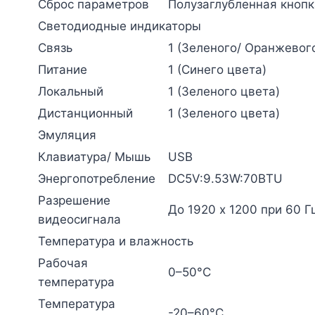
Сброс параметров
Полузаглубленная кнопк
Светодиодные индикаторы
Связь
1 (Зеленого/ Оранжевог
Питание
1 (Синего цвета)
Локальный
1 (Зеленого цвета)
Дистанционный
1 (Зеленого цвета)
Эмуляция
Клавиатура/ Мышь
USB
Энергопотребление
DC5V:9.53W:70BTU
Разрешение
До 1920 x 1200 при 60 Г
видеосигнала
Температура и влажность
Рабочая
0–50°C
температура
Температура
-20–60°C