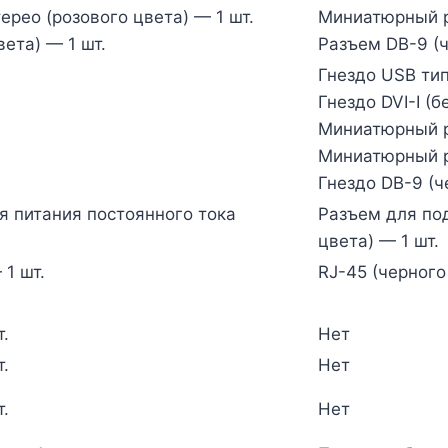
рео (розового цвета) — 1 шт.
Миниатюрный ра
ета) — 1 шт.
Разъем DB-9 (ч
Гнездо USB тип
Гнездо DVI-I (б
Миниатюрный ра
Миниатюрный ра
Гнездо DB-9 (ч
 питания постоянного тока
Разъем для по
цвета) — 1 шт.
 1 шт.
RJ-45 (черного
.
Нет
.
Нет
.
Нет