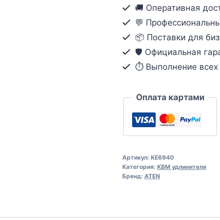
с
🚚 Оперативная дост
доступом
💬 Профессиональны
по
📦 Поставки для биз
IP,
🛡️ Официальная гар
поддержкой
⏱ Выполнение всех о
2-
ух
мониторов
Оплата картами
и
интерфейсами
USB,
DVI-
Артикул:
KE6940
I,
Категория:
КВМ удлинители
аудио,
Бренд:
ATEN
RS-
232