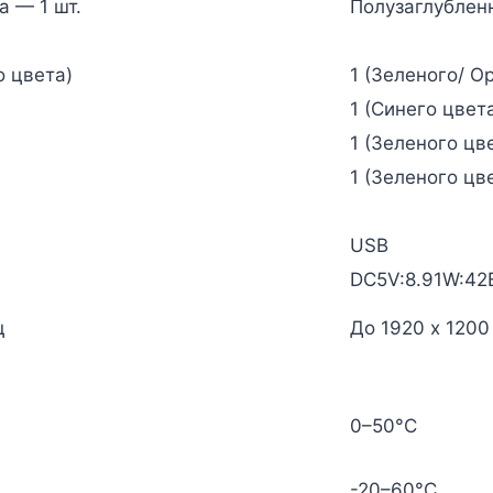
а — 1 шт.
Полузаглубленн
о цвета)
1 (Зеленого/ О
1 (Синего цвет
1 (Зеленого цв
1 (Зеленого цв
USB
DC5V:8.91W:42
ц
До 1920 x 1200
0–50°C
-20–60°C