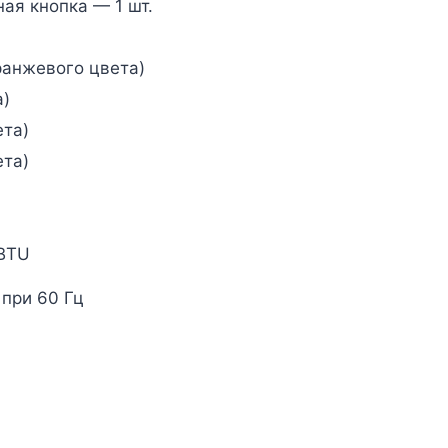
ая кнопка — 1 шт.
ранжевого цвета)
а)
ета)
ета)
BTU
 при 60 Гц