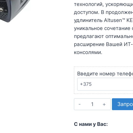
технологий, ускоряющ
доступом. В продолже
удлинитель Altusen™ K
уникальное сочетание 
предлагают оптимально
расширение Вашей ИТ-
консолями.
Введите номер телеф
Количество
Запро
товара
KVM-
С нами у Вас:
удлинитель