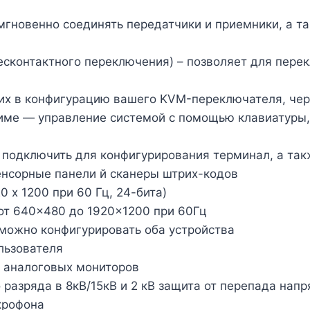
мгновенно соединять передатчики и приемники, а т
бесконтактного переключения) – позволяет для пе
х в конфигурацию вашего KVM-переключателя, чере
име — управление системой с помощью клавиатуры,
подключить для конфигурирования терминал, а так
енсорные панели й сканеры штрих-кодов
 x 1200 при 60 Гц, 24-бита)
т 640×480 до 1920×1200 при 60Гц
можно конфигурировать оба устройства
льзователя
и аналоговых мониторов
 разряда в 8кВ/15кВ и 2 кВ защита от перепада нап
крофона