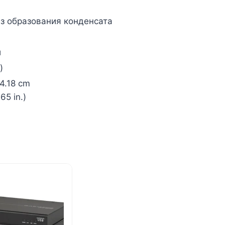
без образования конденсата
й
)
 4.18 cm
65 in.)