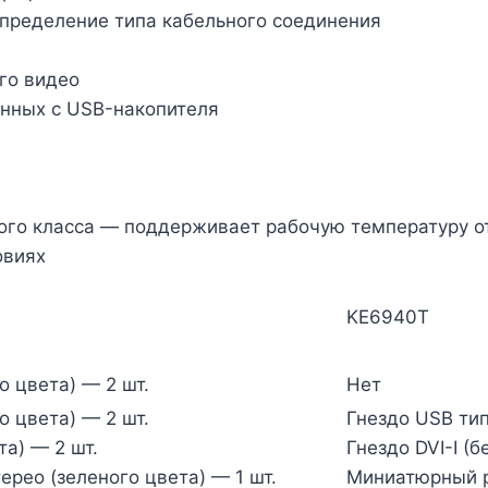
пределение типа кабельного соединения
го видео
нных с USB-накопителя
ы
го класса — поддерживает рабочую температуру от 
овиях
KE6940T
о цвета) — 2 шт.
Нет
о цвета) — 2 шт.
Гнездо USB тип
та) — 2 шт.
Гнездо DVI-I (б
рео (зеленого цвета) — 1 шт.
Миниатюрный ра