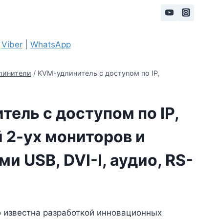
|
Viber
|
WhatsApp
линители
/
KVM-удлинитель с доступом по IP,
ель с доступом по IP,
 2-ух мониторов и
и USB, DVI-I, аудио, RS-
 известна разработкой инновационных