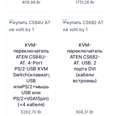
409,98
Br
1751,26
Br
KVM-
KVM-
переключатель
переключатель
ATEN CS84U-
ATEN CS682-
AT. 4-Port
AT. USB. 2
PS/2-USB KVM
порта DVI
Switch(клавиатура
(кабели
USB
встроены)
илиPS/2+мышь
USB или
PS/2+VGA15pin)
(+4 кабеля)
3293,70
Br
508,31
Br