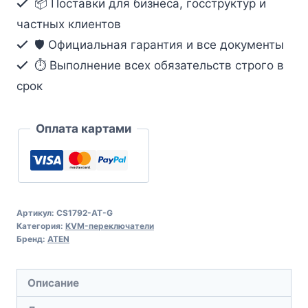
📦 Поставки для бизнеса, госструктур и
порта.
USB
частных клиентов
HDMI
🛡️ Официальная гарантия и все документы
⏱ Выполнение всех обязательств строго в
срок
Оплата картами
Артикул:
CS1792-AT-G
Категория:
KVM-переключатели
Бренд:
ATEN
Описание