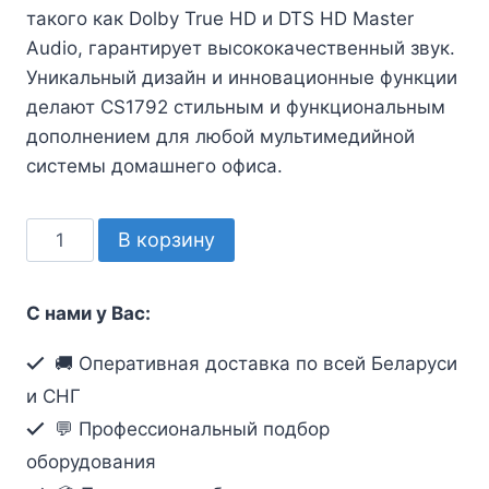
такого как Dolby True HD и DTS HD Master
Audio, гарантирует высококачественный звук.
Уникальный дизайн и инновационные функции
делают CS1792 стильным и функциональным
дополнением для любой мультимедийной
системы домашнего офиса.
Количество
В корзину
товара
KVM-
С нами у Вас:
переключатель
ATEN
🚚 Оперативная доставка по всей Беларуси
CS1792-
и СНГ
AT-
💬 Профессиональный подбор
G
оборудования
2