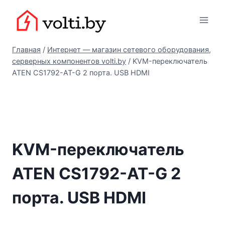
Перейти
Вольтыбай
к
содержимому
Главная
/
Интернет — магазин сетевого оборудования,
серверных компонентов volti.by
/
KVM-переключатель
ATEN CS1792-AT-G 2 порта. USB HDMI
KVM-переключатель
ATEN CS1792-AT-G 2
порта. USB HDMI