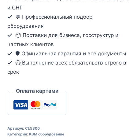
интерфейсами
и СНГ
PS/2,
💬 Профессиональный подбор
USB,
оборудования
VGA,
📦 Поставки для бизнеса, госструктур и
ЖК
частных клиентов
дисплеем,
Dual
🛡️ Официальная гарантия и все документы
Rail
⏱ Выполнение всех обязательств строго в
и
срок
поддержкой
USB-
Оплата картами
периферии
Артикул:
CL5800
Категория:
КВМ оборудование