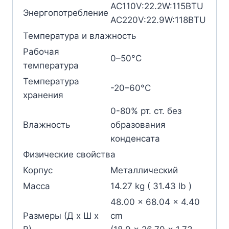
AC110V:22.2W:115BTU
Энергопотребление
AC220V:22.9W:118BTU
Температура и влажность
Рабочая
0–50°C
температура
Температура
-20–60°C
хранения
0-80% рт. ст. без
Влажность
образования
конденсата
Физические свойства
Корпус
Металлический
Масса
14.27 kg ( 31.43 lb )
48.00 x 68.04 x 4.40
Размеры (Д х Ш х
cm