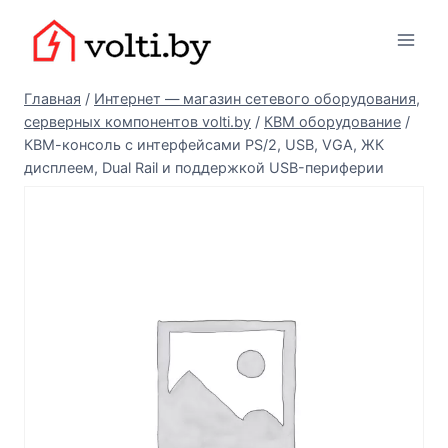
Перейти
Вольтыбай
к
содержимому
Главная
/
Интернет — магазин сетевого оборудования,
серверных компонентов volti.by
/
КВМ оборудование
/
КВМ-консоль с интерфейсами PS/2, USB, VGA, ЖК
дисплеем, Dual Rail и поддержкой USB-периферии