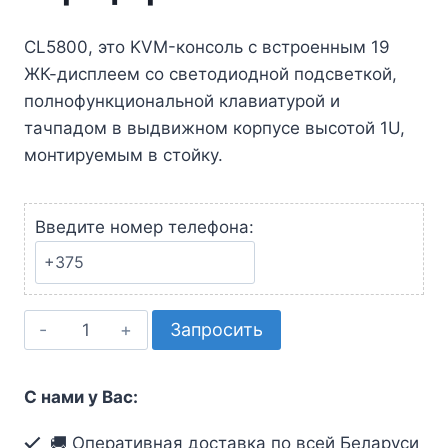
CL5800, это KVM-консоль с встроенным 19
ЖК-дисплеем со светодиодной подсветкой,
полнофункциональной клавиатурой и
тачпадом в выдвижном корпусе высотой 1U,
монтируемым в стойку.
Введите номер телефона:
Количество
Запросить
товара
КВМ-
С нами у Вас:
консоль
с
🚚 Оперативная доставка по всей Беларуси