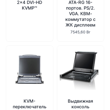
2×4 DVI-HD
ATA-RG 16-
KVMP™
портов. PS/2.
VGA. КВМ-
коммутатор с
ЖК дисплеем
7545,60
Br
KVM-
Выдвижная
переключатель
консоль