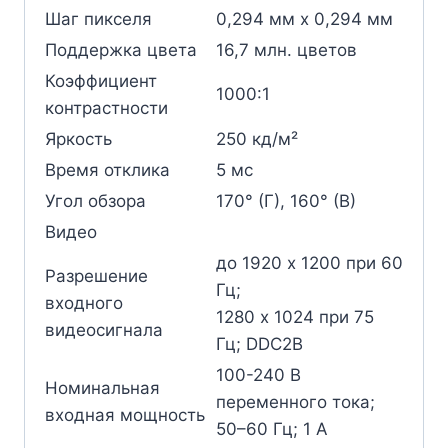
Шаг пикселя
0,294 мм x 0,294 мм
Поддержка цвета
16,7 млн. цветов
Коэффициент
1000:1
контрастности
Яркость
250 кд/м²
Время отклика
5 мс
Угол обзора
170° (Г), 160° (В)
Видео
до 1920 x 1200 при 60
Разрешение
Гц;
входного
1280 x 1024 при 75
видеосигнала
Гц; DDC2B
100-240 В
Номинальная
переменного тока;
входная мощность
50–60 Гц; 1 A