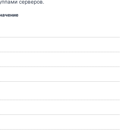
уппами серверов.
начение