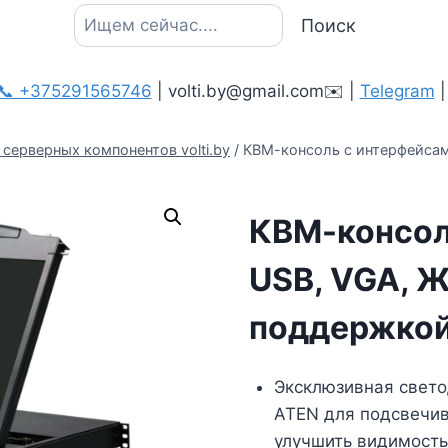
Поиск
Поиск
📞 +375291565746
| volti.by@gmail.com✉️ |
Telegram
серверных компонентов volti.by
/
КВМ-консоль с интерфейсами
КВМ-консол
USB, VGA, Ж
поддержкой
Эксклюзивная свето
ATEN для подсвечив
улучшить видимость