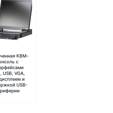
ченная КВМ-
онсоль с
ерфейсами
, USB, VGA,
дисплеем и
ержкой USB-
ериферии