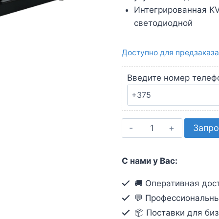
Интегрированная KV
светодиодной
Доступно для предзаказа
Введите номер телеф
Количество
Запро
товара
КВМ-
С нами у Вас:
консоль
с
🚚 Оперативная дост
интерфейсами
💬 Профессиональны
PS/2,
📦 Поставки для биз
USB,