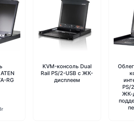
ь
KVM-консоль Dual
Облег
 ATEN
Rail PS/2-USB с ЖК-
к
TA-RG
дисплеем
инт
PS/2
ЖК-
подд
п
Br