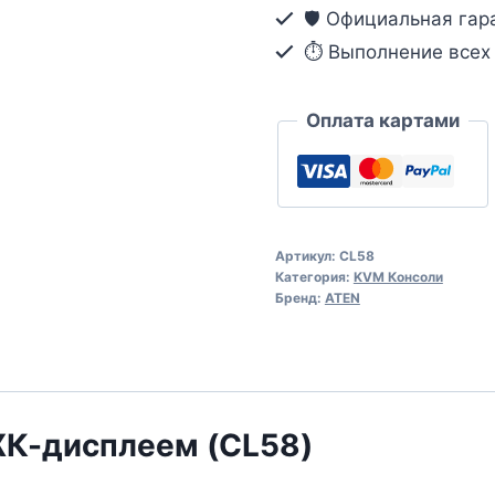
🛡️ Официальная гар
VGA,
⏱ Выполнение всех о
ЖК
дисплеем,
Dual
Оплата картами
Rail
и
поддержкой
USB-
Артикул:
CL58
периферии
Категория:
KVM Консоли
Бренд:
ATEN
 ЖК-дисплеем (CL58)