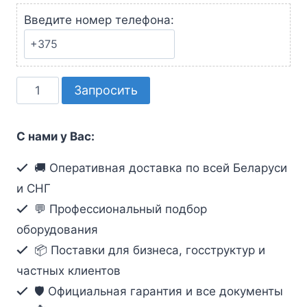
Введите номер телефона:
Количество
Запросить
товара
КВМ-
С нами у Вас:
кабель
с
🚚 Оперативная доставка по всей Беларуси
интерфейсами
и СНГ
USB,
💬 Профессиональный подбор
DVI-
оборудования
I
📦 Поставки для бизнеса, госструктур и
Single
Link
частных клиентов
(1.8м)
🛡️ Официальная гарантия и все документы