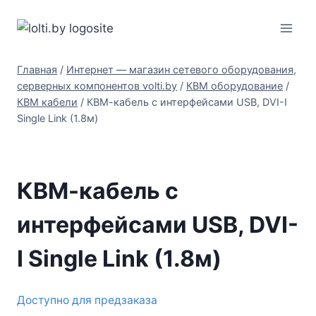
Перейти
Вольтыбай
к
содержимому
Главная
/
Интернет — магазин сетевого оборудования,
серверных компонентов volti.by
/
КВМ оборудование
/
КВМ кабели
/
КВМ-кабель с интерфейсами USB, DVI-I
Single Link (1.8м)
КВМ-кабель с
интерфейсами USB, DVI-
I Single Link (1.8м)
Доступно для предзаказа