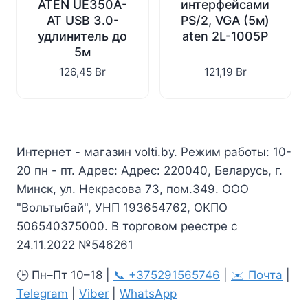
ATEN UE350A-
интерфейсами
AT USB 3.0-
PS/2, VGA (5м)
удлинитель до
aten 2L-1005P
5м
126,45
Br
121,19
Br
Интернет - магазин volti.by. Режим работы: 10-
20 пн - пт. Адрес: Адрес: 220040, Беларусь, г.
Минск, ул. Некрасова 73, пом.349. ООО
"Вольтыбай", УНП 193654762, ОКПО
506540375000. В торговом реестре с
24.11.2022 №546261
🕒 Пн–Пт 10–18 |
📞 +375291565746
|
✉️ Почта
|
Telegram
|
Viber
|
WhatsApp