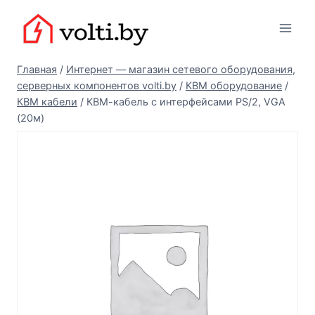
Перейти
Вольтыбай
к
содержимому
Главная
/
Интернет — магазин сетевого оборудования,
серверных компонентов volti.by
/
КВМ оборудование
/
КВМ кабели
/
КВМ-кабель с интерфейсами PS/2, VGA
(20м)