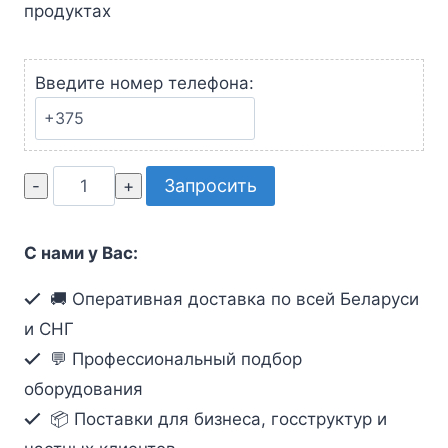
продуктах
Введите номер телефона:
Количество
Запросить
товара
КВМ-
С нами у Вас:
кабель
с
🚚 Оперативная доставка по всей Беларуси
интерфейсами
и СНГ
PS/2,
💬 Профессиональный подбор
VGA
оборудования
(20м)
📦 Поставки для бизнеса, госструктур и