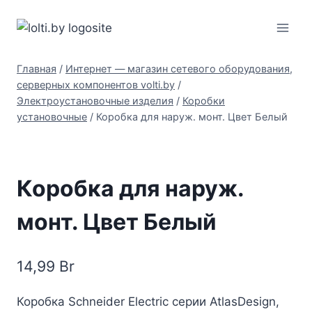
Перейти
Вольтыбай
к
содержимому
Главная
/
Интернет — магазин сетевого оборудования,
серверных компонентов volti.by
/
Электроустановочные изделия
/
Коробки
установочные
/
Коробка для наруж. монт. Цвет Белый
Коробка для наруж.
монт. Цвет Белый
14,99
Br
Коробка Schneider Electric серии AtlasDesign,