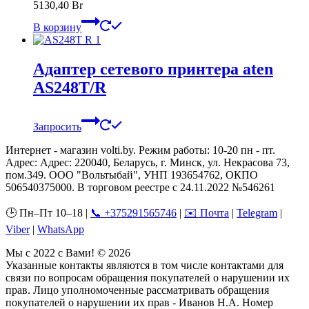
5130,40
Br
В корзину
Адаптер сетевого принтера aten
AS248T/R
Запросить
Интернет - магазин volti.by. Режим работы: 10-20 пн - пт.
Адрес: Адрес: 220040, Беларусь, г. Минск, ул. Некрасова 73,
пом.349. ООО "Вольтыбай", УНП 193654762, ОКПО
506540375000. В торговом реестре с 24.11.2022 №546261
🕒 Пн–Пт 10–18 |
📞 +375291565746
|
✉️ Почта
|
Telegram
|
Viber
|
WhatsApp
Мы с 2022 с Вами! © 2026
Указанные контакты являются в том числе контактами для
связи по вопросам обращения покупателей о нарушении их
прав. Лицо уполномоченные рассматривать обращения
покупателей о нарушении их прав - Иванов Н.А. Номер