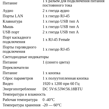
1 x разъем для подключения питания
Питание
постоянного тока
Аудио
2 x гнезда аудио
Порты LAN
1 x гнездо RJ-45
Клавиатура
1 x гнездо USB тип А
Мышь
1 x гнездо USB тип А
USB порт
2 x гнезда USB тип А
Порт каскадного
1 x RJ-45 Female
подключения
Порты гирляндного
1 x гнездо RJ-45
подключения
Светодиодные индикаторы
Питание
1 (синего цвета)
Переключатели
Питание
1 x кнопка
Сброс параметров
1 x полуутопленная кнопка
Видео
1920 x 1200 при 60 Гц
Энергопотребление
DC 5V:6.53W:56.18BTU
Температура и влажность
Рабочая температура
0 -40°C
Температура хранения
-20 — 60°C