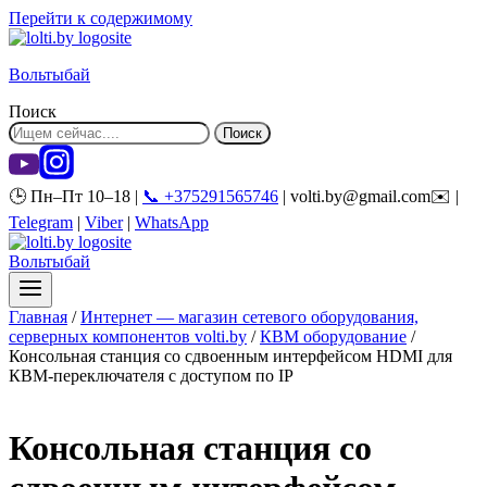
Перейти к содержимому
Вольтыбай
Поиск
Поиск
🕒 Пн–Пт 10–18 |
📞 +375291565746
| volti.by@gmail.com✉️ |
Telegram
|
Viber
|
WhatsApp
Вольтыбай
Главная
/
Интернет — магазин сетевого оборудования,
серверных компонентов volti.by
/
КВМ оборудование
/
Консольная станция со сдвоенным интерфейсом HDMI для
КВМ-переключателя с доступом по IP
Консольная станция со